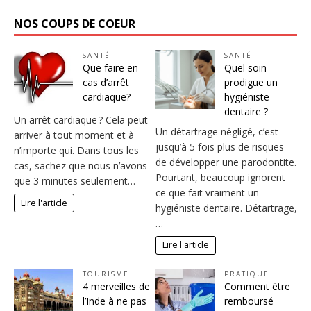
NOS COUPS DE COEUR
SANTÉ
SANTÉ
Que faire en
Quel soin
cas d’arrêt
prodigue un
cardiaque?
hygiéniste
dentaire ?
Un arrêt cardiaque ? Cela peut
Un détartrage négligé, c’est
arriver à tout moment et à
jusqu’à 5 fois plus de risques
n’importe qui. Dans tous les
de développer une parodontite.
cas, sachez que nous n’avons
Pourtant, beaucoup ignorent
que 3 minutes seulement…
ce que fait vraiment un
Lire l'article
hygiéniste dentaire. Détartrage,
…
Lire l'article
TOURISME
PRATIQUE
4 merveilles de
Comment être
l’Inde à ne pas
remboursé