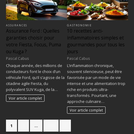
ASSURANCES
GASTRONOMIE
Assurance Ford : Quelles
10 recettes anti-
garanties choisir pour
inflammatoires simples et
votre Fiesta, Focus, Puma
gourmandes pour tous les
ou Kuga ?
jours
Pascal Cabus
Pascal Cabus
Chaque année, des millions de
L’inflammation chronique,
conducteurs font le choix d’un
souvent silencieuse, peut être
véhicule Ford, qu’il s’agisse de la
favorisée par un mode de vie
citadine agile Fiesta, du
intense et une alimentation trop
polyvalent SUV Kuga, de la…
riche en produits ultra-
transformés. Pourtant, une
Voir article complet
approche culinaire…
Voir article complet
1
2
…
357
»