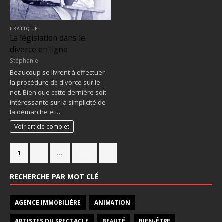
PRATIQUE
La législation dans le
divorce en ligne
Stéphanie
Beaucoup se livrent à effectuer
la procédure de divorce sur le
net. Bien que cette dernière soit
intéressante sur la simplicité de
la démarche et…
Voir article complet
1
2
…
714
»
RECHERCHE PAR MOT CLÉ
AGENCE IMMOBILIÈRE
ANIMATION
ARTISTES DU SPECTACLE
BEAUTÉ
BIEN-ÊTRE