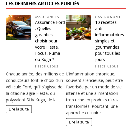
LES DERNIERS ARTICLES PUBLIÉS
ASSURANCES
GASTRONOMIE
Assurance Ford
10 recettes
: Quelles
anti-
garanties
inflammatoires
choisir pour
simples et
votre Fiesta,
gourmandes
Focus, Puma
pour tous les
ou Kuga ?
jours
Pascal Cabus
Pascal Cabus
Chaque année, des millions de
L’inflammation chronique,
conducteurs font le choix d’un
souvent silencieuse, peut être
véhicule Ford, qu’il s’agisse de
favorisée par un mode de vie
la citadine agile Fiesta, du
intense et une alimentation
polyvalent SUV Kuga, de la…
trop riche en produits ultra-
transformés. Pourtant, une
Lire la suite
approche culinaire…
Lire la suite