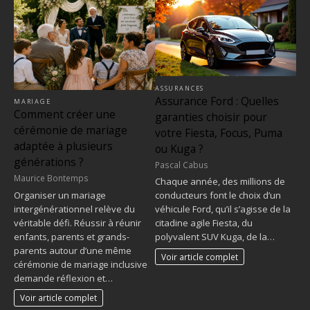
ASSURANCES
Assurance Ford : Quelles
MARIAGE
Comment créer une
garanties choisir pour
cérémonie de mariage
votre Fiesta, Focus, Puma
adaptée à plusieurs
ou Kuga ?
générations ?
Pascal Cabus
Maurice Bontemps
Chaque année, des millions de
Organiser un mariage
conducteurs font le choix d’un
intergénérationnel relève du
véhicule Ford, qu’il s’agisse de la
véritable défi. Réussir à réunir
citadine agile Fiesta, du
enfants, parents et grands-
polyvalent SUV Kuga, de la…
parents autour d’une même
Voir article complet
cérémonie de mariage inclusive
demande réflexion et…
Voir article complet