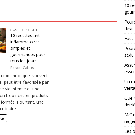
10 re
gourm
Pourq
devie
GASTRONOMIE
10 recettes anti-
Faut-
inflammatoires
simples et
Pour
gourmandes pour
sédui
tous les jours
Assur
Pascal Cabus
essen
ation chronique, souvent
Un ma
e, peut être favorisée par
vérit
e vie intense et une
on trop riche en produits
Que r
nsformés. Pourtant, une
derri
culinaire…
Maîtr
ite
nager
Les 