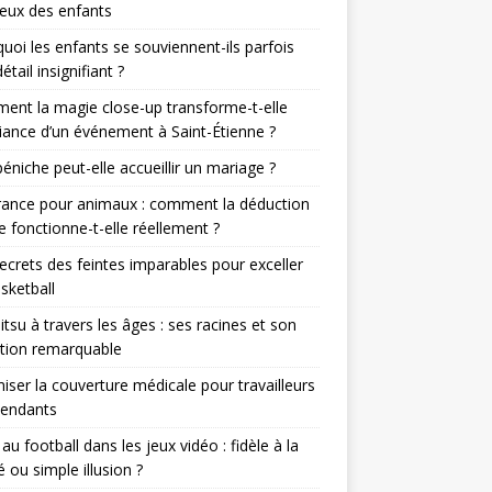
eux des enfants
uoi les enfants se souviennent-ils parfois
étail insignifiant ?
nt la magie close-up transforme-t-elle
iance d’un événement à Saint-Étienne ?
éniche peut-elle accueillir un mariage ?
rance pour animaux : comment la déduction
le fonctionne-t-elle réellement ?
ecrets des feintes imparables pour exceller
sketball
jitsu à travers les âges : ses racines et son
tion remarquable
iser la couverture médicale pour travailleurs
pendants
r au football dans les jeux vidéo : fidèle à la
té ou simple illusion ?