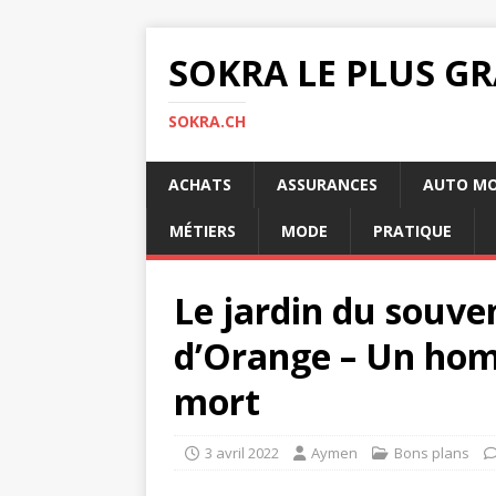
SOKRA LE PLUS G
SOKRA.CH
ACHATS
ASSURANCES
AUTO M
MÉTIERS
MODE
PRATIQUE
Le jardin du souve
d’Orange – Un homm
mort
3 avril 2022
Aymen
Bons plans