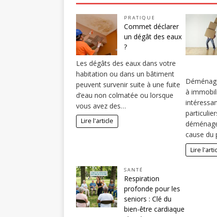
PRATIQUE
Commet déclarer
un dégât des eaux
?
Les dégâts des eaux dans votre
habitation ou dans un bâtiment
Déménage
peuvent survenir suite à une fuite
à immobil
d’eau non colmatée ou lorsque
intéressan
vous avez des…
particulier
Lire l'article
déménagem
cause du 
Lire l'arti
SANTÉ
Respiration
profonde pour les
seniors : Clé du
bien-être cardiaque