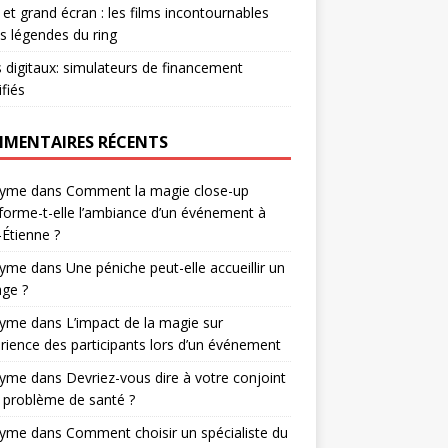
et grand écran : les films incontournables
es légendes du ring
s digitaux: simulateurs de financement
ifiés
MENTAIRES RÉCENTS
nyme
dans
Comment la magie close-up
forme-t-elle l’ambiance d’un événement à
-Étienne ?
nyme
dans
Une péniche peut-elle accueillir un
ge ?
nyme
dans
L’impact de la magie sur
érience des participants lors d’un événement
nyme
dans
Devriez-vous dire à votre conjoint
 problème de santé ?
nyme
dans
Comment choisir un spécialiste du