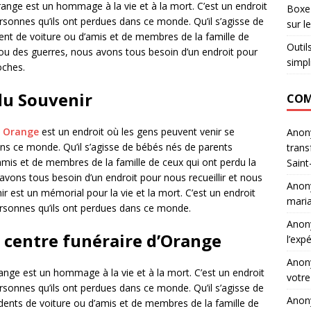
range est un hommage à la vie et à la mort. C’est un endroit
Boxe 
rsonnes qu’ils ont perdues dans ce monde. Qu’il s’agisse de
sur l
nt de voiture ou d’amis et de membres de la famille de
Outil
 ou des guerres, nous avons tous besoin d’un endroit pour
simpl
oches.
du Souvenir
COM
e Orange
est un endroit où les gens peuvent venir se
Ano
ns ce monde. Qu’il s’agisse de bébés nés de parents
trans
mis et de membres de la famille de ceux qui ont perdu la
Saint
avons tous besoin d’un endroit pour nous recueillir et nous
Ano
r est un mémorial pour la vie et la mort. C’est un endroit
maria
ersonnes qu’ils ont perdues dans ce monde.
Ano
u centre funéraire d’Orange
l’exp
Ano
ange est un hommage à la vie et à la mort. C’est un endroit
votre
rsonnes qu’ils ont perdues dans ce monde. Qu’il s’agisse de
Ano
ents de voiture ou d’amis et de membres de la famille de