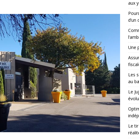
aux y
Pourq
d’un d
Comme
l’amb
Une p
Assu
fisca
Les s
au ba
Le Ju
évolu
Optim
indé
Le ti
réali