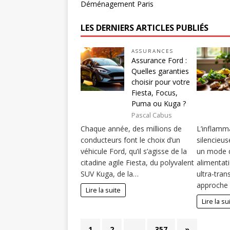
Déménagement Paris
LES DERNIERS ARTICLES PUBLIÉS
ASSURANCES
Assurance Ford :
Quelles garanties
choisir pour votre
Fiesta, Focus,
Puma ou Kuga ?
Pascal Cabus
Chaque année, des millions de
L’inflamm
conducteurs font le choix d’un
silencieus
véhicule Ford, qu’il s’agisse de la
un mode d
citadine agile Fiesta, du polyvalent
alimentati
SUV Kuga, de la…
ultra-tra
approche 
Lire la suite
Lire la su
1
2
…
357
»