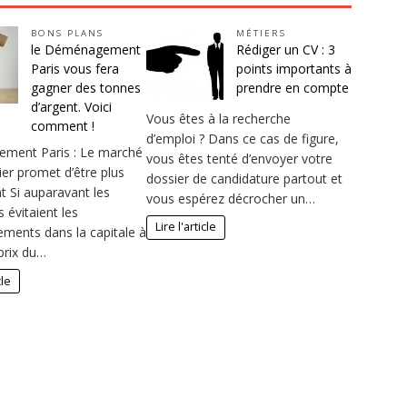
BONS PLANS
MÉTIERS
le Déménagement
Rédiger un CV : 3
Paris vous fera
points importants à
gagner des tonnes
prendre en compte
d’argent. Voici
Vous êtes à la recherche
comment !
d’emploi ? Dans ce cas de figure,
ment Paris : Le marché
vous êtes tenté d’envoyer votre
ier promet d’être plus
dossier de candidature partout et
t Si auparavant les
vous espérez décrocher un…
s évitaient les
Lire l'article
ents dans la capitale à
prix du…
cle