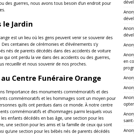
dével
 ou des guerres, nous avons tous besoin d’un endroit pour
es.
Ano
dével
le Jardin
Ano
dével
range est un lieu où les gens peuvent venir se souvenir des
. Des centaines de cérémonies et d’événements s’y
Ano
ébés nés de parents décédés dans des accidents de voiture
Ano
x qui ont perdu la vie dans des accidents ou des guerres,
en co
s recueillir et nous souvenir de nos proches.
progr
au Centre Funéraire Orange
Ano
Ano
ons l’importance des monuments commémoratifs et des
Ano
ments commémoratifs et les hommages sont un moyen pour
opter
personnes qu’ils ont perdues dans ce monde. À notre centre
ments commémoratifs et d’hommages parmi lesquels vous
Ano
 les enfants décédés en bas âge, une section pour les
saint
, une section pour les amis et la famille de ceux qui sont
Ano
nsi qu’une section pour les bébés nés de parents décédés