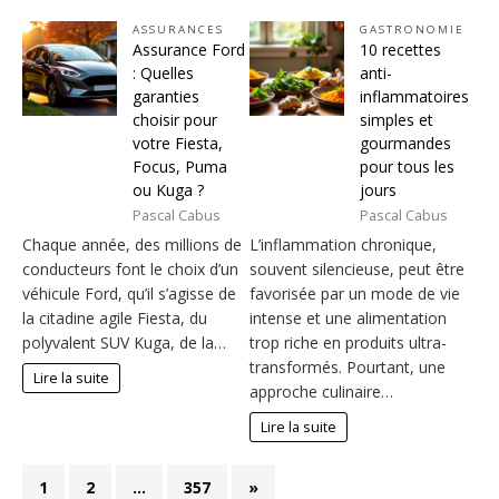
ASSURANCES
GASTRONOMIE
Assurance Ford
10 recettes
: Quelles
anti-
garanties
inflammatoires
choisir pour
simples et
votre Fiesta,
gourmandes
Focus, Puma
pour tous les
ou Kuga ?
jours
Pascal Cabus
Pascal Cabus
Chaque année, des millions de
L’inflammation chronique,
conducteurs font le choix d’un
souvent silencieuse, peut être
véhicule Ford, qu’il s’agisse de
favorisée par un mode de vie
la citadine agile Fiesta, du
intense et une alimentation
polyvalent SUV Kuga, de la…
trop riche en produits ultra-
transformés. Pourtant, une
Lire la suite
approche culinaire…
Lire la suite
1
2
…
357
»