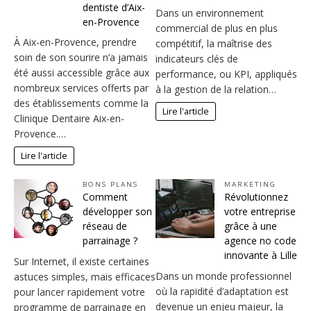
dentiste d’Aix-
Dans un environnement
en-Provence
commercial de plus en plus
À Aix-en-Provence, prendre
compétitif, la maîtrise des
soin de son sourire n’a jamais
indicateurs clés de
été aussi accessible grâce aux
performance, ou KPI, appliqués
nombreux services offerts par
à la gestion de la relation…
des établissements comme la
Lire l'article
Clinique Dentaire Aix-en-
Provence.…
Lire l'article
BONS PLANS
MARKETING
Comment
Révolutionnez
développer son
votre entreprise
réseau de
grâce à une
parrainage ?
agence no code
innovante à Lille
Sur Internet, il existe certaines
Dans un monde professionnel
astuces simples, mais efficaces
où la rapidité d’adaptation est
pour lancer rapidement votre
devenue un enjeu majeur, la
programme de parrainage en