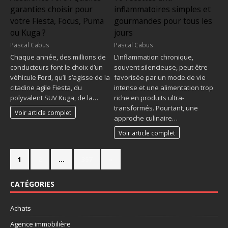
garanties choisir pour
inflammatoires simples et
votre Fiesta, Focus, Puma
gourmandes pour tous les
ou Kuga ?
jours
Pascal Cabus
Pascal Cabus
Chaque année, des millions de
L’inflammation chronique,
conducteurs font le choix d’un
souvent silencieuse, peut être
véhicule Ford, qu’il s’agisse de la
favorisée par un mode de vie
citadine agile Fiesta, du
intense et une alimentation trop
polyvalent SUV Kuga, de la…
riche en produits ultra-
transformés. Pourtant, une
Voir article complet
approche culinaire…
Voir article complet
1
2
…
357
»
CATÉGORIES
Achats
Agence immobilière