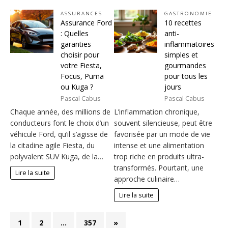
ASSURANCES
GASTRONOMIE
Assurance Ford
10 recettes
: Quelles
anti-
garanties
inflammatoires
choisir pour
simples et
votre Fiesta,
gourmandes
Focus, Puma
pour tous les
ou Kuga ?
jours
Pascal Cabus
Pascal Cabus
Chaque année, des millions de
L’inflammation chronique,
conducteurs font le choix d’un
souvent silencieuse, peut être
véhicule Ford, qu’il s’agisse de
favorisée par un mode de vie
la citadine agile Fiesta, du
intense et une alimentation
polyvalent SUV Kuga, de la…
trop riche en produits ultra-
transformés. Pourtant, une
Lire la suite
approche culinaire…
Lire la suite
1
2
…
357
»