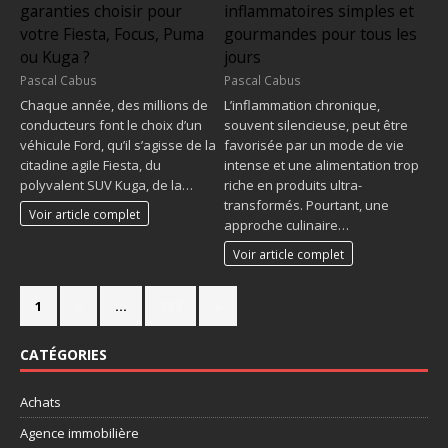
garanties choisir pour
inflammatoires simples et
votre Fiesta, Focus, Puma
gourmandes pour tous les
ou Kuga ?
jours
Pascal Cabus
Pascal Cabus
Chaque année, des millions de
L’inflammation chronique,
conducteurs font le choix d’un
souvent silencieuse, peut être
véhicule Ford, qu’il s’agisse de la
favorisée par un mode de vie
citadine agile Fiesta, du
intense et une alimentation trop
polyvalent SUV Kuga, de la…
riche en produits ultra-
transformés. Pourtant, une
Voir article complet
approche culinaire…
Voir article complet
1
2
…
357
»
CATÉGORIES
Achats
Agence immobilière