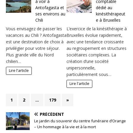
à voir à
comptable
Antofagasta et
dédié au
ses environs au
kinésithérapeut
Chili
e à Bruxelles
Vous envisagez de passer les
L’exercice de la kinésithérapie à
vacances au Chili ? Antofagasta
Bruxelles évolue rapidement,
est une destination de choix à
avec une tendance croissante
privilégier pour votre séjour.
au regroupement en structures
Plus grande ville du Nord
sociétaires complexes. La
chilien…
création d’une société
unipersonnelle,
Lire l'article
particulièrement sous…
Lire l'article
1
2
…
179
»
PRÉCÉDENT
Le jardin du souvenir du centre funéraire d’Orange
– Un hommage à la vie et à la mort