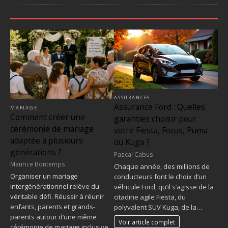
ASSURANCES
Assurance Ford : Quelles
MARIAGE
Comment créer une
garanties choisir pour
cérémonie de mariage
votre Fiesta, Focus, Puma
adaptée à plusieurs
ou Kuga ?
générations ?
Pascal Cabus
Maurice Bontemps
Chaque année, des millions de
Organiser un mariage
conducteurs font le choix d’un
intergénérationnel relève du
véhicule Ford, qu’il s’agisse de la
véritable défi. Réussir à réunir
citadine agile Fiesta, du
enfants, parents et grands-
polyvalent SUV Kuga, de la…
parents autour d’une même
Voir article complet
cérémonie de mariage inclusive