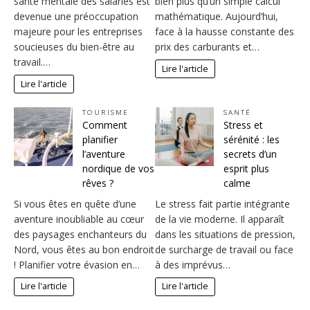
santé mentale des salariés est
bien plus qu’un simple calcul
devenue une préoccupation
mathématique. Aujourd’hui,
majeure pour les entreprises
face à la hausse constante des
soucieuses du bien-être au
prix des carburants et…
travail.…
Lire l'article
Lire l'article
TOURISME
SANTÉ
Comment
Stress et
planifier
sérénité : les
l’aventure
secrets d’un
nordique de vos
esprit plus
rêves ?
calme
Si vous êtes en quête d’une
Le stress fait partie intégrante
aventure inoubliable au cœur
de la vie moderne. Il apparaît
des paysages enchanteurs du
dans les situations de pression,
Nord, vous êtes au bon endroit
de surcharge de travail ou face
! Planifier votre évasion en…
à des imprévus…
Lire l'article
Lire l'article