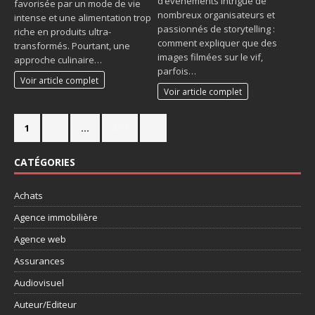
d’événements intrigue de
favorisée par un mode de vie
nombreux organisateurs et
intense et une alimentation trop
passionnés de storytelling :
riche en produits ultra-
comment expliquer que des
transformés. Pourtant, une
images filmées sur le vif,
approche culinaire…
parfois…
Voir article complet
Voir article complet
1
2
…
357
»
CATÉGORIES
Achats
Agence immobilière
Agence web
Assurances
Audiovisuel
Auteur/Editeur