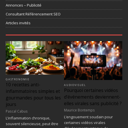
Annonces – Publicité
Consultant Référencement SEO
Articles invités
GASTRONOMIE
10 recettes anti-
AUDIOVISUEL
Pourquoi certaines vidéos
inflammatoires simples et
d’événements deviennent-
gourmandes pour tous les
elles virales sans publicité ?
jours
Maurice Bontemps
Pascal Cabus
L’engouement soudain pour
L’inflammation chronique,
certaines vidéos virales
souvent silencieuse, peut être