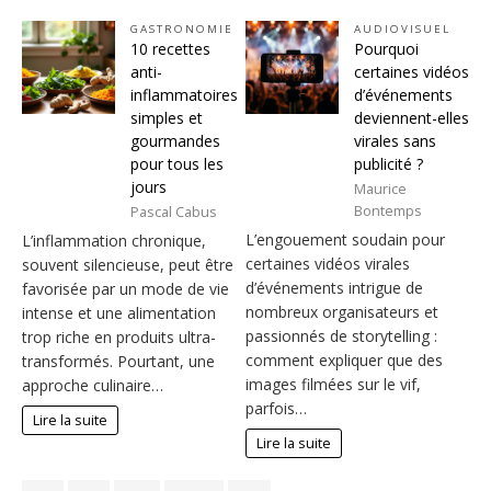
GASTRONOMIE
AUDIOVISUEL
10 recettes
Pourquoi
anti-
certaines vidéos
inflammatoires
d’événements
simples et
deviennent-elles
gourmandes
virales sans
pour tous les
publicité ?
jours
Maurice
Bontemps
Pascal Cabus
L’engouement soudain pour
L’inflammation chronique,
certaines vidéos virales
souvent silencieuse, peut être
d’événements intrigue de
favorisée par un mode de vie
nombreux organisateurs et
intense et une alimentation
passionnés de storytelling :
trop riche en produits ultra-
comment expliquer que des
transformés. Pourtant, une
images filmées sur le vif,
approche culinaire…
parfois…
Lire la suite
Lire la suite