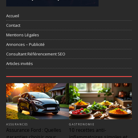
Accueil
Contact
Mentions Légales
Annonces – Publicité
Consultant Référencement SEO
Articles invités
ASSURANCES
GASTRONOMIE
Assurance Ford : Quelles
10 recettes anti-
garanties choisir pour
inflammatoires simples et