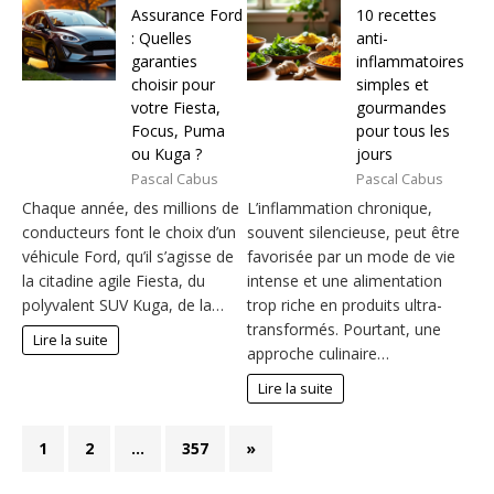
Assurance Ford
10 recettes
: Quelles
anti-
garanties
inflammatoires
choisir pour
simples et
votre Fiesta,
gourmandes
Focus, Puma
pour tous les
ou Kuga ?
jours
Pascal Cabus
Pascal Cabus
Chaque année, des millions de
L’inflammation chronique,
conducteurs font le choix d’un
souvent silencieuse, peut être
véhicule Ford, qu’il s’agisse de
favorisée par un mode de vie
la citadine agile Fiesta, du
intense et une alimentation
polyvalent SUV Kuga, de la…
trop riche en produits ultra-
transformés. Pourtant, une
Lire la suite
approche culinaire…
Lire la suite
1
2
…
357
»