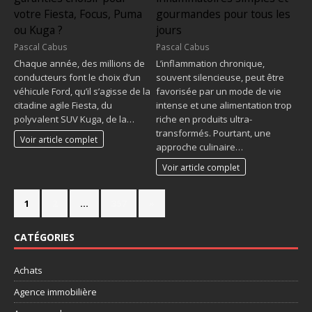
votre Fiesta, Focus, Puma
gourmandes pour tous les
ou Kuga ?
jours
Pascal Cabus
Pascal Cabus
Chaque année, des millions de
L’inflammation chronique,
conducteurs font le choix d’un
souvent silencieuse, peut être
véhicule Ford, qu’il s’agisse de la
favorisée par un mode de vie
citadine agile Fiesta, du
intense et une alimentation trop
polyvalent SUV Kuga, de la…
riche en produits ultra-
transformés. Pourtant, une
Voir article complet
approche culinaire…
Voir article complet
1
2
…
357
»
CATÉGORIES
Achats
Agence immobilière