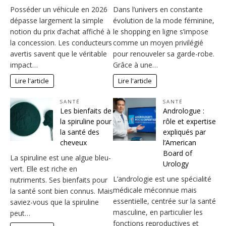
Posséder un véhicule en 2026
Dans l’univers en constante
dépasse largement la simple
évolution de la mode féminine,
notion du prix d’achat affiché à
le shopping en ligne s’impose
la concession. Les conducteurs
comme un moyen privilégié
avertis savent que le véritable
pour renouveler sa garde-robe.
impact…
Grâce à une…
Lire l'article
Lire l'article
SANTÉ
SANTÉ
Les bienfaits de
Andrologue :
la spiruline pour
rôle et expertise
la santé des
expliqués par
cheveux
l’American
Board of
La spiruline est une algue bleu-
Urology
vert. Elle est riche en
L’andrologie est une spécialité
nutriments. Ses bienfaits pour
médicale méconnue mais
la santé sont bien connus. Mais
essentielle, centrée sur la santé
saviez-vous que la spiruline
masculine, en particulier les
peut…
fonctions reproductives et