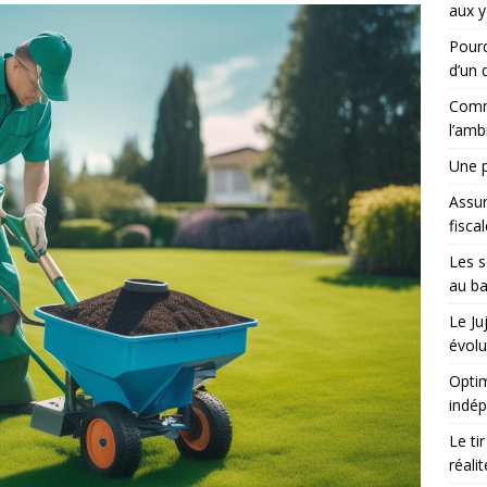
aux y
Pourq
d’un d
Comme
l’amb
Une p
Assu
fisca
Les s
au ba
Le Ju
évolu
Optim
indé
Le ti
réali