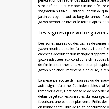
pénétration de l’eau et des nutriments. Une a
simple râteau. Cette étape élimine le feutre e
stagnation nuisible. Planter du gazon de qual
jardin verdoyant tout au long de l’année. Pou
gazon permet de niveler le terrain après les 
Les signes que votre gazon 
Des zones jaunies ou des taches dégarnies i
gazon montre de telles faiblesses, il est néc
carences découlent d’un manque d’apports nu
gazon adaptées aux conditions climatiques l
de fertilisants riches en azote et en phospho
gazon bien choisi reforcera la pelouse, la ren
La présence accrue de mousses ou de mauvais
autre signal d’alarme. Ces indésirables proli
remédier à ceci, il est conseillé de procéder à
débris végétaux responsables du feutrage. U
favorisant une pelouse plus verte. Enfin, dés
en bonne santé, libre de toute concurrence v