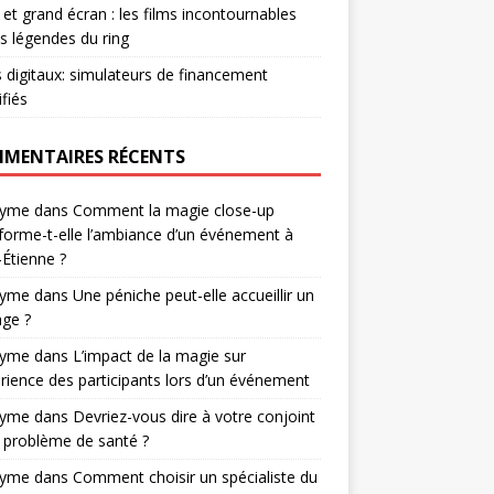
et grand écran : les films incontournables
es légendes du ring
s digitaux: simulateurs de financement
ifiés
MENTAIRES RÉCENTS
nyme
dans
Comment la magie close-up
forme-t-elle l’ambiance d’un événement à
-Étienne ?
nyme
dans
Une péniche peut-elle accueillir un
ge ?
nyme
dans
L’impact de la magie sur
érience des participants lors d’un événement
nyme
dans
Devriez-vous dire à votre conjoint
 problème de santé ?
nyme
dans
Comment choisir un spécialiste du