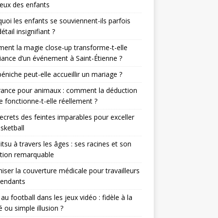
eux des enfants
uoi les enfants se souviennent-ils parfois
étail insignifiant ?
nt la magie close-up transforme-t-elle
iance d’un événement à Saint-Étienne ?
éniche peut-elle accueillir un mariage ?
rance pour animaux : comment la déduction
le fonctionne-t-elle réellement ?
ecrets des feintes imparables pour exceller
sketball
jitsu à travers les âges : ses racines et son
tion remarquable
iser la couverture médicale pour travailleurs
pendants
r au football dans les jeux vidéo : fidèle à la
té ou simple illusion ?