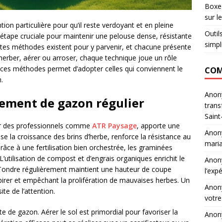
Boxe 
sur l
ion particulière pour qu’il reste verdoyant et en pleine
Outil
étape cruciale pour maintenir une pelouse dense, résistante
simpl
ntes méthodes existent pour y parvenir, et chacune présente
ésherber, aérer ou arroser, chaque technique joue un rôle
 ces méthodes permet d’adopter celles qui conviennent le
COM
.
Ano
tement de gazon régulier
trans
Saint
ar des professionnels comme
ATR Paysage
, apporte une
Ano
rise la croissance des brins d’herbe, renforce la résistance au
maria
Grâce à une fertilisation bien orchestrée, les graminées
 L’utilisation de compost et d’engrais organiques enrichit le
Ano
 Tondre régulièrement maintient une hauteur de coupe
l’exp
irer et empêchant la prolifération de mauvaises herbes. Un
Ano
te de l’attention.
votre
te de gazon. Aérer le sol est primordial pour favoriser la
Ano