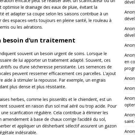
ération efficace peut se réaliser avec un scarificateur ou un
dével
t optimise le drainage des eaux de pluie, évitant la
Ano
ité et adapter sa coupe selon les saisons contribue à un
dével
r des espaces-verts toujours en pleine santé, le rouleau à
semis ou les aérations.
Ano
dével
a besoin d’un traitement
Ano
ndiquent souvent un besoin urgent de soins. Lorsque le
Ano
essaire de lui apporter un traitement adapté. Souvent, ces
en co
tritifs ou d’une sécheresse persistante. Les semences de
progr
ocales peuvent ressemer efficacement ces parcelles. L’ajout
Ano
re aide à stimuler la repousse. Par exemple, un engrais
dant plus dense et plus résistante.
Ano
Ano
es herbes, comme les pissenlits et le chiendent, est un
opter
fèrent souvent en raison d’un sol mal aéré ou trop acide. Pour
 une scarification régulière. Cela contribue à éliminer les
Ano
n amendement à base de chaux corrige l’acidité du sol,
saint
herber et appliquer un désherbant sélectif assurent un gazon
Ano
égétale indésirable.