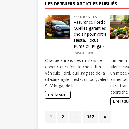
LES DERNIERS ARTICLES PUBLIÉS
ASSURANCES
Assurance Ford :
Quelles garanties
choisir pour votre
Fiesta, Focus,
Puma ou Kuga ?
Pascal Cabus
Chaque année, des millions de
L’inflamm
conducteurs font le choix d’un
silencieus
véhicule Ford, qu’il s’agisse de la
un mode d
citadine agile Fiesta, du polyvalent
alimentati
SUV Kuga, de la…
ultra-tra
approche 
Lire la suite
Lire la su
1
2
…
357
»