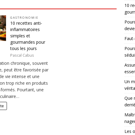
10 re
gourm
GASTRONOMIE
Pourq
10 recettes anti-
devie
inflammatoires
simples et
Faut-
gourmandes pour
Pour
tous les jours
sédui
Pascal Cabus
ation chronique, souvent
Assur
e, peut être favorisée par
essen
e vie intense et une
Un ma
on trop riche en produits
vérit
nsformés. Pourtant, une
culinaire…
Que r
derri
ite
Maîtr
nager
Les 