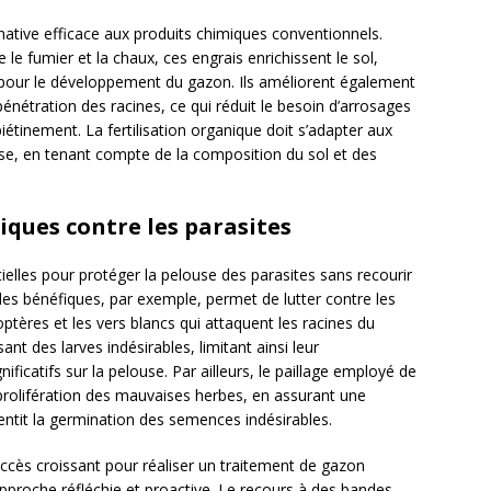
native efficace aux produits chimiques conventionnels.
le fumier et la chaux, ces engrais enrichissent le sol,
 pour le développement du gazon. Ils améliorent également
pénétration des racines, ce qui réduit le besoin d’arrosages
iétinement. La fertilisation organique doit s’adapter aux
se, en tenant compte de la composition du sol et des
iques contre les parasites
elles pour protéger la pelouse des parasites sans recourir
es bénéfiques, par exemple, permet de lutter contre les
éoptères et les vers blancs qui attaquent les racines du
nt des larves indésirables, limitant ainsi leur
catifs sur la pelouse. Par ailleurs, le paillage employé de
prolifération des mauvaises herbes, en assurant une
lentit la germination des semences indésirables.
ccès croissant pour réaliser un traitement de gazon
approche réfléchie et proactive. Le recours à des bandes