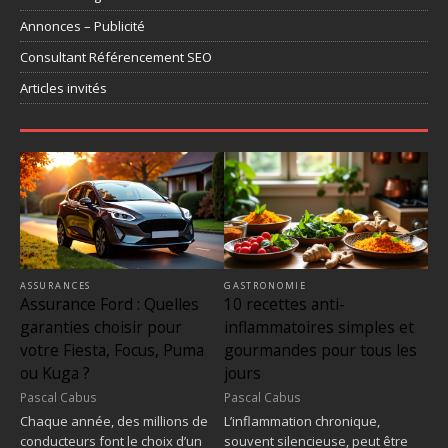
Annonces – Publicité
Consultant Référencement SEO
Articles invités
ASSURANCES
GASTRONOMIE
Assurance Ford : Quelles
10 recettes anti-
garanties choisir pour
inflammatoires simples et
votre Fiesta, Focus, Puma
gourmandes pour tous les
ou Kuga ?
jours
Pascal Cabus
Pascal Cabus
Chaque année, des millions de
L’inflammation chronique,
conducteurs font le choix d’un
souvent silencieuse, peut être