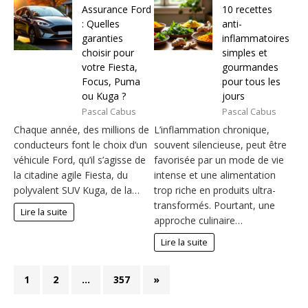
Assurance Ford
10 recettes
: Quelles
anti-
garanties
inflammatoires
choisir pour
simples et
votre Fiesta,
gourmandes
Focus, Puma
pour tous les
ou Kuga ?
jours
Pascal Cabus
Pascal Cabus
Chaque année, des millions de
L’inflammation chronique,
conducteurs font le choix d’un
souvent silencieuse, peut être
véhicule Ford, qu’il s’agisse de
favorisée par un mode de vie
la citadine agile Fiesta, du
intense et une alimentation
polyvalent SUV Kuga, de la…
trop riche en produits ultra-
transformés. Pourtant, une
Lire la suite
approche culinaire…
Lire la suite
1
2
…
357
»