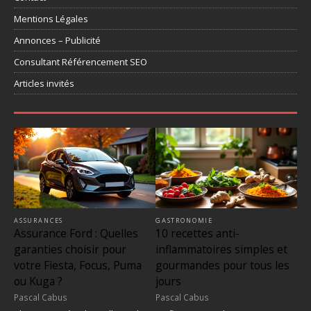
Mentions Légales
Annonces – Publicité
Consultant Référencement SEO
Articles invités
ASSURANCES
GASTRONOMIE
Assurance Ford : Quelles
10 recettes anti-
garanties choisir pour
inflammatoires simples et
votre Fiesta, Focus, Puma
gourmandes pour tous les
ou Kuga ?
jours
Pascal Cabus
Pascal Cabus