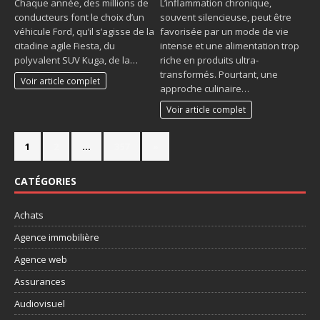
Chaque année, des millions de
L’inflammation chronique,
conducteurs font le choix d’un
souvent silencieuse, peut être
véhicule Ford, qu’il s’agisse de la
favorisée par un mode de vie
citadine agile Fiesta, du
intense et une alimentation trop
polyvalent SUV Kuga, de la…
riche en produits ultra-
transformés. Pourtant, une
Voir article complet
approche culinaire…
Voir article complet
1
2
…
357
»
CATÉGORIES
Achats
Agence immobilière
Agence web
Assurances
Audiovisuel