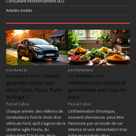
Consultant Référencement SEO
Articles invités
ASSURANCES
GASTRONOMIE
Assurance Ford : Quelles
10 recettes anti-
garanties choisir pour
inflammatoires simples et
votre Fiesta, Focus, Puma
gourmandes pour tous les
ou Kuga ?
jours
Pascal Cabus
Pascal Cabus
Chaque année, des millions de
L’inflammation chronique,
conducteurs font le choix d’un
souvent silencieuse, peut être
véhicule Ford, qu’il s’agisse de la
favorisée par un mode de vie
citadine agile Fiesta, du
intense et une alimentation trop
polyvalent SUV Kuga, de la…
riche en produits ultra-