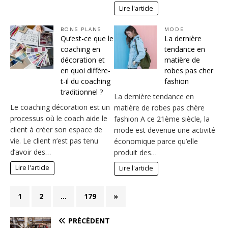
Lire l'article
BONS PLANS
MODE
Qu’est-ce que le
La dernière
coaching en
tendance en
décoration et
matière de
en quoi diffère-
robes pas cher
t-il du coaching
fashion
traditionnel ?
La dernière tendance en
Le coaching décoration est un
matière de robes pas chère
processus où le coach aide le
fashion A ce 21ème siècle, la
client à créer son espace de
mode est devenue une activité
vie. Le client n’est pas tenu
économique parce qu’elle
d’avoir des…
produit des…
Lire l'article
Lire l'article
1
2
…
179
»
PRÉCÉDENT