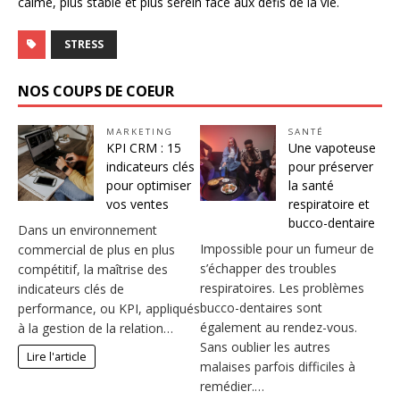
calme, plus stable et plus serein face aux défis de la vie.
STRESS
NOS COUPS DE COEUR
MARKETING
SANTÉ
KPI CRM : 15
Une vapoteuse
indicateurs clés
pour préserver
pour optimiser
la santé
vos ventes
respiratoire et
bucco-dentaire
Dans un environnement
Impossible pour un fumeur de
commercial de plus en plus
s’échapper des troubles
compétitif, la maîtrise des
respiratoires. Les problèmes
indicateurs clés de
bucco-dentaires sont
performance, ou KPI, appliqués
également au rendez-vous.
à la gestion de la relation…
Sans oublier les autres
Lire l'article
malaises parfois difficiles à
remédier.…