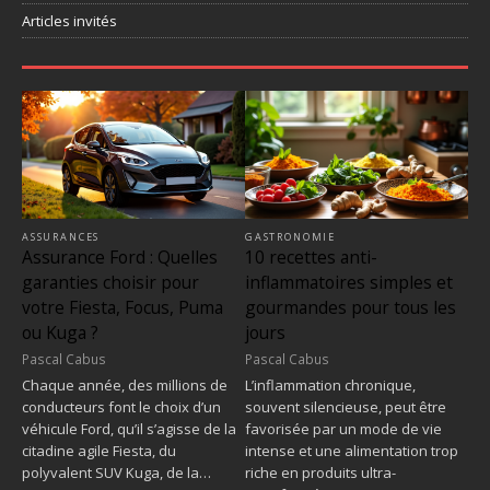
Articles invités
ASSURANCES
GASTRONOMIE
Assurance Ford : Quelles
10 recettes anti-
garanties choisir pour
inflammatoires simples et
votre Fiesta, Focus, Puma
gourmandes pour tous les
ou Kuga ?
jours
Pascal Cabus
Pascal Cabus
Chaque année, des millions de
L’inflammation chronique,
conducteurs font le choix d’un
souvent silencieuse, peut être
véhicule Ford, qu’il s’agisse de la
favorisée par un mode de vie
citadine agile Fiesta, du
intense et une alimentation trop
polyvalent SUV Kuga, de la…
riche en produits ultra-