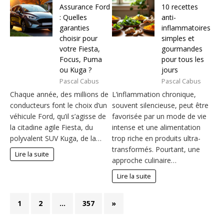
Assurance Ford
10 recettes
: Quelles
anti-
garanties
inflammatoires
choisir pour
simples et
votre Fiesta,
gourmandes
Focus, Puma
pour tous les
ou Kuga ?
jours
Pascal Cabus
Pascal Cabus
Chaque année, des millions de
L’inflammation chronique,
conducteurs font le choix d’un
souvent silencieuse, peut être
véhicule Ford, qu’il s’agisse de
favorisée par un mode de vie
la citadine agile Fiesta, du
intense et une alimentation
polyvalent SUV Kuga, de la…
trop riche en produits ultra-
transformés. Pourtant, une
Lire la suite
approche culinaire…
Lire la suite
1
2
…
357
»