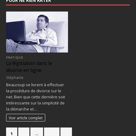
POUR NE RIEN RATER
PRATIQUE
La législation dans le
divorce en ligne
Stéphanie
Beaucoup se livrent à effectuer
la procédure de divorce sur le
net. Bien que cette dernière soit
intéressante sur la simplicité de
la démarche et…
Voir article complet
1
2
…
714
»