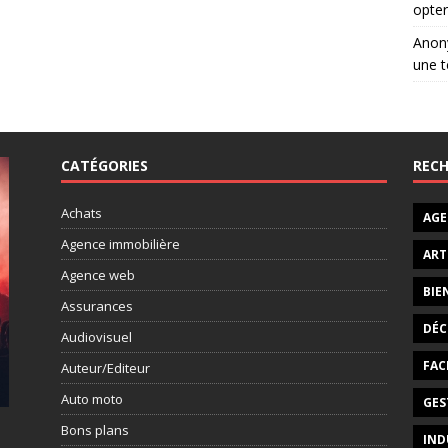
opter
Ano
une t
CATÉGORIES
RECH
Achats
AGE
Agence immobilière
ART
Agence web
BIE
Assurances
DÉC
Audiovisuel
FAC
Auteur/Editeur
Auto moto
GES
Bons plans
IND