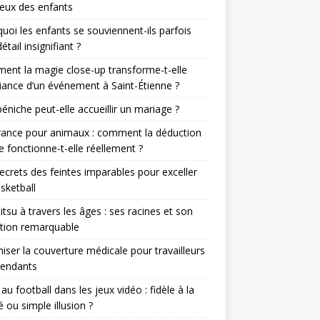
eux des enfants
uoi les enfants se souviennent-ils parfois
étail insignifiant ?
nt la magie close-up transforme-t-elle
iance d’un événement à Saint-Étienne ?
éniche peut-elle accueillir un mariage ?
rance pour animaux : comment la déduction
le fonctionne-t-elle réellement ?
ecrets des feintes imparables pour exceller
sketball
jitsu à travers les âges : ses racines et son
tion remarquable
iser la couverture médicale pour travailleurs
pendants
r au football dans les jeux vidéo : fidèle à la
té ou simple illusion ?