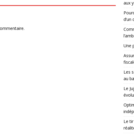
aux y
Pourq
d’un d
commentaire.
Comme
l’amb
Une p
Assu
fisca
Les s
au ba
Le Ju
évolu
Optim
indé
Le ti
réali