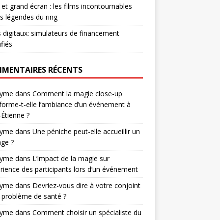
et grand écran : les films incontournables
es légendes du ring
s digitaux: simulateurs de financement
ifiés
MENTAIRES RÉCENTS
nyme
dans
Comment la magie close-up
forme-t-elle l’ambiance d’un événement à
-Étienne ?
nyme
dans
Une péniche peut-elle accueillir un
ge ?
nyme
dans
L’impact de la magie sur
érience des participants lors d’un événement
nyme
dans
Devriez-vous dire à votre conjoint
 problème de santé ?
nyme
dans
Comment choisir un spécialiste du