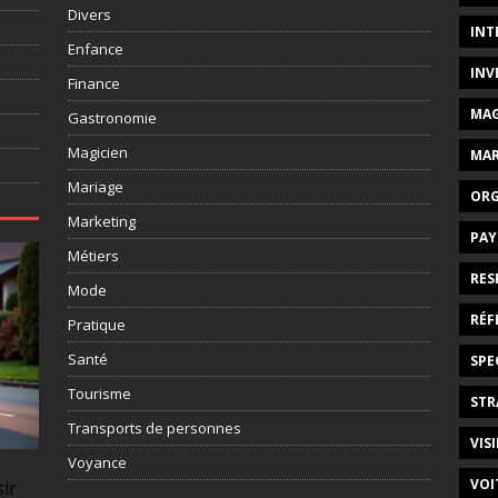
Divers
INT
Enfance
INV
Finance
MAG
Gastronomie
Magicien
MAR
Mariage
ORG
Marketing
PAY
Métiers
RES
Mode
RÉF
Pratique
Santé
SPE
Tourisme
STR
Transports de personnes
VISI
Voyance
VOI
sir