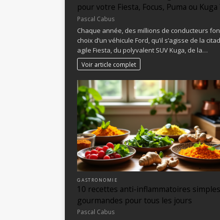
pour votre Fiesta, Focus, Puma ou Kuga 
Pascal Cabus
Chaque année, des millions de conducteurs font
choix d’un véhicule Ford, qu’il s’agisse de la cita
agile Fiesta, du polyvalent SUV Kuga, de la…
Voir article complet
GASTRONOMIE
10 recettes anti-inflammatoires simples
gourmandes pour tous les jours
Pascal Cabus