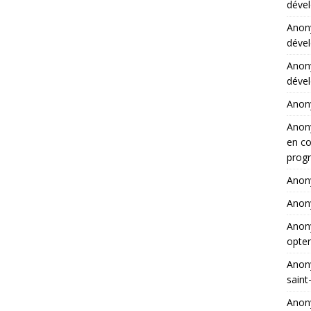
dével
Ano
dével
Ano
dével
Ano
Ano
en co
progr
Ano
Ano
Ano
opter
Ano
saint
Ano