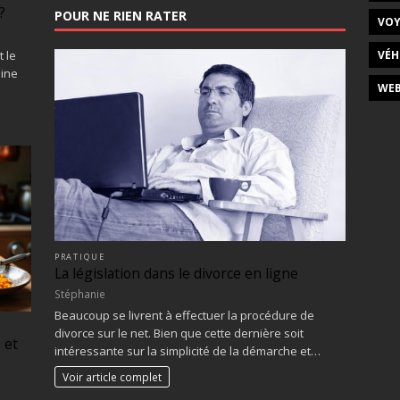
?
POUR NE RIEN RATER
VOY
VÉH
 le
dine
WEB
PRATIQUE
La législation dans le divorce en ligne
Stéphanie
Beaucoup se livrent à effectuer la procédure de
divorce sur le net. Bien que cette dernière soit
 et
intéressante sur la simplicité de la démarche et…
Voir article complet