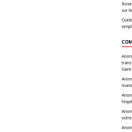
Boxe 
sur l
Outil
simpl
COM
Ano
trans
Saint
Ano
maria
Ano
l’exp
Ano
votre
Ano