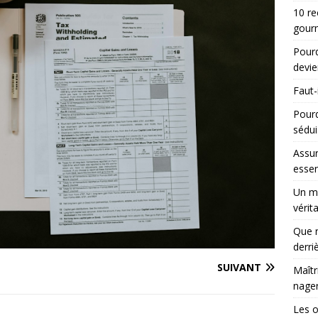
10 re
gourm
Pourq
devie
Faut-
Pour
sédui
Assur
essen
Un ma
vérit
Que r
derri
SUIVANT
Maîtr
nager
Les 