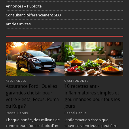
Annonces – Publicité
Consultant Référencement SEO
Articles invités
ASSURANCES
GASTRONOMIE
Assurance Ford : Quelles
10 recettes anti-
garanties choisir pour
inflammatoires simples et
votre Fiesta, Focus, Puma
gourmandes pour tous les
ou Kuga ?
jours
Pascal Cabus
Pascal Cabus
Chaque année, des millions de
L’inflammation chronique,
conducteurs font le choix d’un
souvent silencieuse, peut être