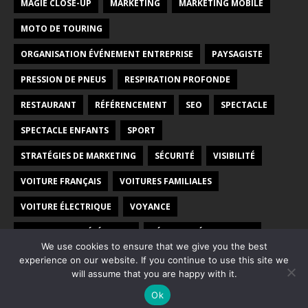
MAGIE CLOSE-UP
MARKETING
MARKETING MOBILE
MOTO DE TOURING
ORGANISATION ÉVÉNEMENT ENTREPRISE
PAYSAGISTE
PRESSION DE PNEUS
RESPIRATION PROFONDE
RESTAURANT
RÉFÉRENCEMENT
SEO
SPECTACLE
SPECTACLE ENFANTS
SPORT
STRATÉGIES DE MARKETING
SÉCURITÉ
VISIBILITÉ
VOITURE FRANÇAIS
VOITURES FAMILIALES
VOITURE ÉLECTRIQUE
VOYANCE
VOYANCE PAR TÉLÉPHONE
VÉHICULES ÉLECTRIQUES
We use cookies to ensure that we give you the best
WEB
WEBMARKETING
experience on our website. If you continue to use this site we
will assume that you are happy with it.
Ok
Copyright © 2026 | Thème WordPress par
MH Themes