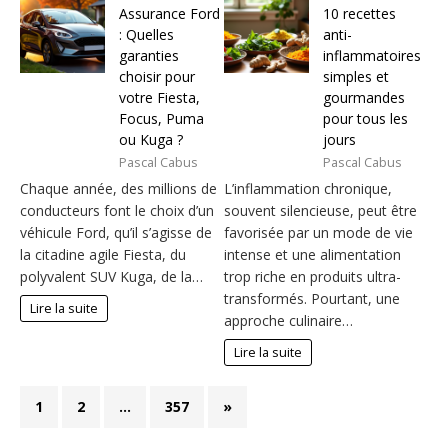
Assurance Ford
10 recettes
: Quelles
anti-
garanties
inflammatoires
choisir pour
simples et
votre Fiesta,
gourmandes
Focus, Puma
pour tous les
ou Kuga ?
jours
Pascal Cabus
Pascal Cabus
Chaque année, des millions de
L’inflammation chronique,
conducteurs font le choix d’un
souvent silencieuse, peut être
véhicule Ford, qu’il s’agisse de
favorisée par un mode de vie
la citadine agile Fiesta, du
intense et une alimentation
polyvalent SUV Kuga, de la…
trop riche en produits ultra-
transformés. Pourtant, une
Lire la suite
approche culinaire…
Lire la suite
1
2
…
357
»