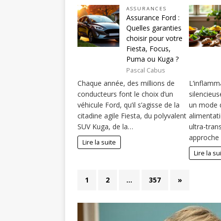
ASSURANCES
Assurance Ford :
Quelles garanties
choisir pour votre
Fiesta, Focus,
Puma ou Kuga ?
Pascal Cabus
Chaque année, des millions de
L’inflamm
conducteurs font le choix d’un
silencieus
véhicule Ford, qu’il s’agisse de la
un mode d
citadine agile Fiesta, du polyvalent
alimentati
SUV Kuga, de la…
ultra-tra
approche 
Lire la suite
Lire la su
1
2
…
357
»