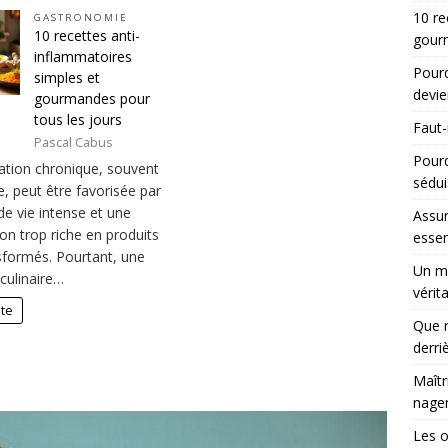
10 re
GASTRONOMIE
10 recettes anti-
gourm
inflammatoires
Pourq
simples et
devie
gourmandes pour
tous les jours
Faut-
Pascal Cabus
Pour
ation chronique, souvent
sédui
e, peut être favorisée par
e vie intense et une
Assur
on trop riche en produits
essen
nsformés. Pourtant, une
Un ma
culinaire…
vérit
ite
Que r
derri
Maîtr
nager
Les 