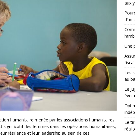
aux y
Pourq
d’un d
Comme
l’amb
Une p
Assu
fisca
Les s
au ba
Le Ju
évolu
Optim
indé
action humanitaire menée par les associations humanitaires
Le ti
act significatif des femmes dans les opérations humanitaires,
réali
eur résilience et leur leadership au sein de ces