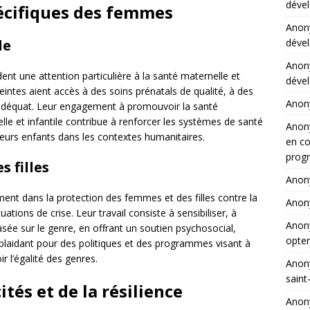
dével
écifiques des femmes
Ano
dével
le
Ano
nt une attention particulière à la santé maternelle et
dével
eintes aient accès à des soins prénatals de qualité, à des
Ano
 adéquat. Leur engagement à promouvoir la santé
elle et infantile contribue à renforcer les systèmes de santé
Ano
leurs enfants dans les contextes humanitaires.
en co
progr
 filles
Ano
nt dans la protection des femmes et des filles contre la
Ano
tuations de crise. Leur travail consiste à sensibiliser, à
Ano
sée sur le genre, en offrant un soutien psychosocial,
opter
 plaidant pour des politiques et des programmes visant à
r l’égalité des genres.
Ano
saint
és et de la résilience
Ano