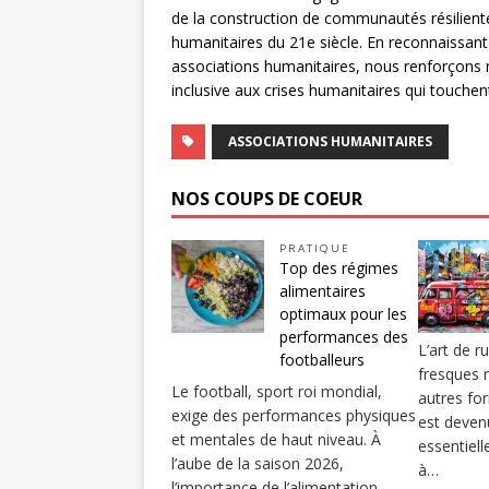
de la construction de communautés résilientes 
humanitaires du 21e siècle. En reconnaissant
associations humanitaires, nous renforçons n
inclusive aux crises humanitaires qui touche
ASSOCIATIONS HUMANITAIRES
NOS COUPS DE COEUR
PRATIQUE
Top des régimes
alimentaires
optimaux pour les
performances des
L’art de ru
footballeurs
fresques m
Le football, sport roi mondial,
autres fo
exige des performances physiques
est deve
et mentales de haut niveau. À
essentiel
l’aube de la saison 2026,
à…
l’importance de l’alimentation