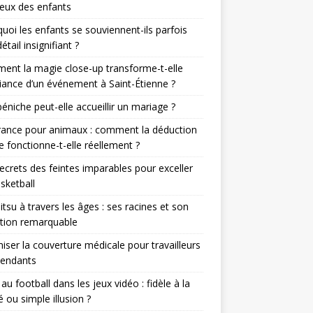
eux des enfants
uoi les enfants se souviennent-ils parfois
étail insignifiant ?
nt la magie close-up transforme-t-elle
iance d’un événement à Saint-Étienne ?
éniche peut-elle accueillir un mariage ?
rance pour animaux : comment la déduction
le fonctionne-t-elle réellement ?
ecrets des feintes imparables pour exceller
sketball
jitsu à travers les âges : ses racines et son
tion remarquable
iser la couverture médicale pour travailleurs
pendants
r au football dans les jeux vidéo : fidèle à la
té ou simple illusion ?