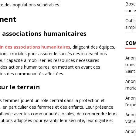
Boxe 
ce des populations vulnérables.
sur l
ment
Outil
simpl
s associations humanitaires
COM
in des associations humanitaires
, dirigeant des équipes,
ions cruciales pour assurer le succès des interventions
Ano
leur capacité à mobiliser les ressources nécessaires
trans
act des actions humanitaires, en mettant en avant des
Saint
soins des communautés affectées.
Ano
r le terrain
maria
Ano
s femmes jouent un rôle central dans la protection et
l’exp
, en particulier des femmes et des enfants. Leur présence
 confiance avec les communautés locales, de comprendre leurs
Ano
tions adaptées pour garantir leur sécurité, leur dignité et
votre
Ano