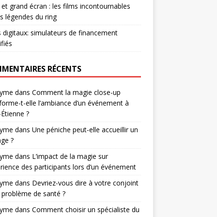
et grand écran : les films incontournables
es légendes du ring
s digitaux: simulateurs de financement
ifiés
MENTAIRES RÉCENTS
nyme
dans
Comment la magie close-up
forme-t-elle l’ambiance d’un événement à
-Étienne ?
nyme
dans
Une péniche peut-elle accueillir un
ge ?
nyme
dans
L’impact de la magie sur
érience des participants lors d’un événement
nyme
dans
Devriez-vous dire à votre conjoint
 problème de santé ?
nyme
dans
Comment choisir un spécialiste du