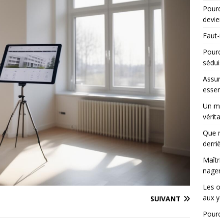
Pourq
devie
Faut-
Pour
sédui
Assur
essen
Un ma
vérit
Que r
derri
Maîtr
nager
Les 
aux y
SUIVANT
Pourq