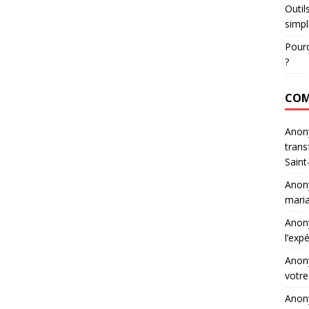
Outil
simpl
Pourq
?
COM
Ano
trans
Saint
Ano
maria
Ano
l’exp
Ano
votre
Ano