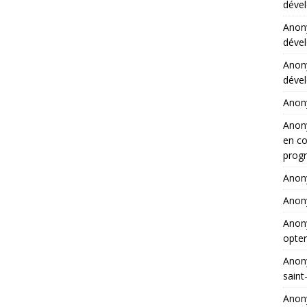
dével
Ano
dével
Ano
dével
Ano
Ano
en co
progr
Ano
Ano
Ano
opter
Ano
saint
Ano