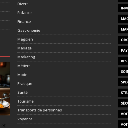
Divers
INV
Enfance
MAG
Finance
MAR
Gastronomie
Magicien
ORG
Mariage
PAY
Marketing
RES
Métiers
SOI
Mode
SPE
Pratique
Santé
STR
Tourisme
SÉC
Transports de personnes
VOI
Voyance
VOI
 et