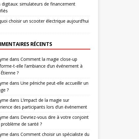
s digitaux: simulateurs de financement
ifiés
uoi choisir un scooter électrique aujourd’hui
MENTAIRES RÉCENTS
nyme
dans
Comment la magie close-up
forme-t-elle l’ambiance d’un événement à
-Étienne ?
nyme
dans
Une péniche peut-elle accueillir un
ge ?
nyme
dans
L’impact de la magie sur
érience des participants lors d’un événement
nyme
dans
Devriez-vous dire à votre conjoint
 problème de santé ?
nyme
dans
Comment choisir un spécialiste du