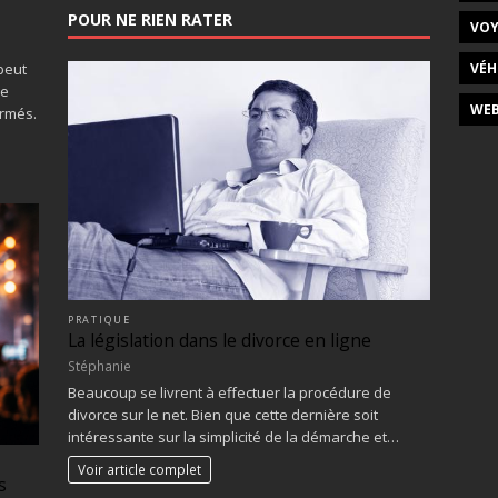
POUR NE RIEN RATER
VOY
VÉH
peut
ne
WEB
ormés.
PRATIQUE
La législation dans le divorce en ligne
Stéphanie
Beaucoup se livrent à effectuer la procédure de
divorce sur le net. Bien que cette dernière soit
intéressante sur la simplicité de la démarche et…
Voir article complet
s