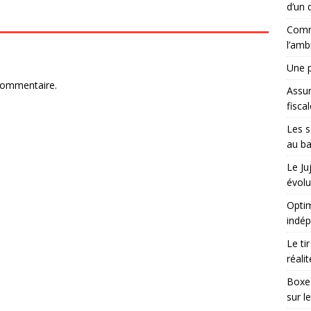
d’un d
Comme
l’amb
Une p
commentaire.
Assu
fisca
Les s
au ba
Le Ju
évolu
Optim
indé
Le ti
réali
Boxe 
sur l