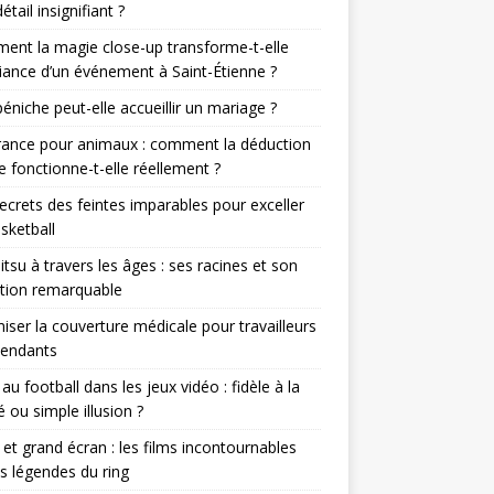
étail insignifiant ?
nt la magie close-up transforme-t-elle
iance d’un événement à Saint-Étienne ?
éniche peut-elle accueillir un mariage ?
rance pour animaux : comment la déduction
le fonctionne-t-elle réellement ?
ecrets des feintes imparables pour exceller
sketball
jitsu à travers les âges : ses racines et son
tion remarquable
iser la couverture médicale pour travailleurs
pendants
r au football dans les jeux vidéo : fidèle à la
té ou simple illusion ?
et grand écran : les films incontournables
es légendes du ring