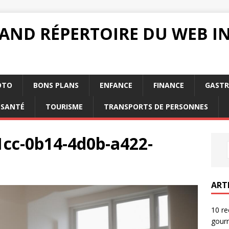
RAND RÉPERTOIRE DU WEB 
OTO
BONS PLANS
ENFANCE
FINANCE
GAST
SANTÉ
TOURISME
TRANSPORTS DE PERSONNES
cc-0b14-4d0b-a422-
ART
10 re
gourm