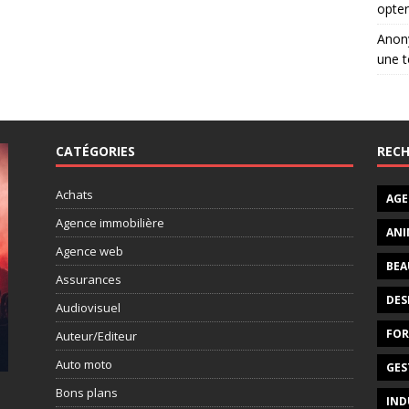
opter
Ano
une t
CATÉGORIES
RECH
Achats
AGE
Agence immobilière
ANI
Agence web
BEA
Assurances
DES
Audiovisuel
FO
Auteur/Editeur
Auto moto
GES
Bons plans
IND