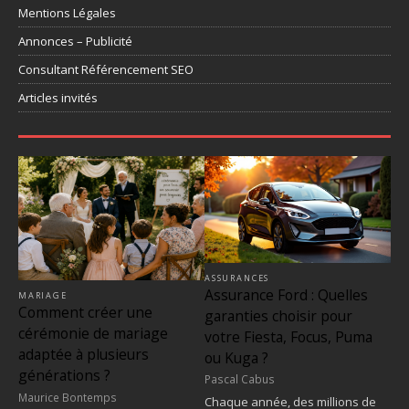
Mentions Légales
Annonces – Publicité
Consultant Référencement SEO
Articles invités
ASSURANCES
Assurance Ford : Quelles
MARIAGE
Comment créer une
garanties choisir pour
cérémonie de mariage
votre Fiesta, Focus, Puma
adaptée à plusieurs
ou Kuga ?
générations ?
Pascal Cabus
Maurice Bontemps
Chaque année, des millions de