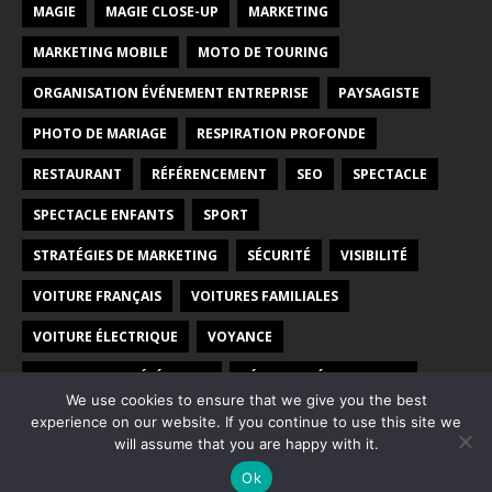
MAGIE
MAGIE CLOSE-UP
MARKETING
MARKETING MOBILE
MOTO DE TOURING
ORGANISATION ÉVÉNEMENT ENTREPRISE
PAYSAGISTE
PHOTO DE MARIAGE
RESPIRATION PROFONDE
RESTAURANT
RÉFÉRENCEMENT
SEO
SPECTACLE
SPECTACLE ENFANTS
SPORT
STRATÉGIES DE MARKETING
SÉCURITÉ
VISIBILITÉ
VOITURE FRANÇAIS
VOITURES FAMILIALES
VOITURE ÉLECTRIQUE
VOYANCE
VOYANCE PAR TÉLÉPHONE
VÉHICULES ÉLECTRIQUES
We use cookies to ensure that we give you the best
WEB
WEBMARKETING
experience on our website. If you continue to use this site we
will assume that you are happy with it.
Ok
Copyright © 2026 | Thème WordPress par
MH Themes