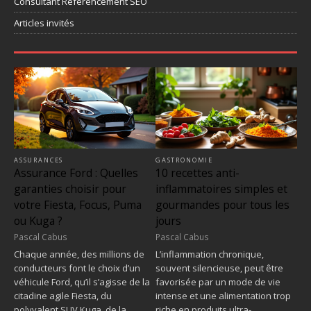
Consultant Référencement SEO
Articles invités
ASSURANCES
GASTRONOMIE
Assurance Ford : Quelles
10 recettes anti-
garanties choisir pour
inflammatoires simples et
votre Fiesta, Focus, Puma
gourmandes pour tous les
ou Kuga ?
jours
Pascal Cabus
Pascal Cabus
Chaque année, des millions de
L’inflammation chronique,
conducteurs font le choix d’un
souvent silencieuse, peut être
véhicule Ford, qu’il s’agisse de la
favorisée par un mode de vie
citadine agile Fiesta, du
intense et une alimentation trop
polyvalent SUV Kuga, de la…
riche en produits ultra-