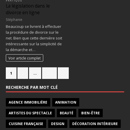
PRATIQUE
La législation dans le
divorce en ligne
Stéphanie
Beaucoup se livrent à effectuer
la procédure de divorce sur le
net. Bien que cette dernière soit
intéressante sur la simplicité de
la démarche et…
Voir article complet
1
2
…
714
»
RECHERCHE PAR MOT CLÉ
AGENCE IMMOBILIÈRE
ANIMATION
ARTISTES DU SPECTACLE
BEAUTÉ
BIEN-ÊTRE
CUISINE FRANÇAISE
DESIGN
DÉCORATION INTÉRIEURE