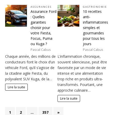
ASSURANCES
GASTRONOMIE
Assurance Ford
10 recettes
: Quelles
anti-
garanties
inflammatoires
choisir pour
simples et
votre Fiesta,
gourmandes
Focus, Puma
pour tous les
ou Kuga ?
jours
Pascal Cabus
Pascal Cabus
Chaque année, des millions de
L’inflammation chronique,
conducteurs font le choix d’un
souvent silencieuse, peut être
véhicule Ford, qu’il s’agisse de
favorisée par un mode de vie
la citadine agile Fiesta, du
intense et une alimentation
polyvalent SUV Kuga, de la…
trop riche en produits ultra-
transformés. Pourtant, une
Lire la suite
approche culinaire…
Lire la suite
1
2
…
357
»