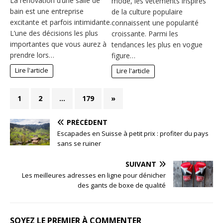
La rénovation d’une salle de
mode, les vêtements inspirés
bain est une entreprise
de la culture populaire
excitante et parfois intimidante.
connaissent une popularité
L’une des décisions les plus
croissante. Parmi les
importantes que vous aurez à
tendances les plus en vogue
prendre lors…
figure…
Lire l'article
Lire l'article
1
2
…
179
»
PRÉCÉDENT
Escapades en Suisse à petit prix : profiter du pays
sans se ruiner
SUIVANT
Les meilleures adresses en ligne pour dénicher
des gants de boxe de qualité
SOYEZ LE PREMIER À COMMENTER