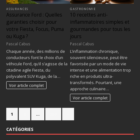
ASSURANCES
GASTRONOMIE
Assurance Ford : Quelles
10 recettes anti-
garanties choisir pour
inflammatoires simples et
votre Fiesta, Focus, Puma
gourmandes pour tous les
ou Kuga ?
jours
Pascal Cabus
Pascal Cabus
Chaque année, des millions de
L’inflammation chronique,
conducteurs font le choix d’un
souvent silencieuse, peut être
véhicule Ford, qu’il s’agisse de la
favorisée par un mode de vie
citadine agile Fiesta, du
intense et une alimentation trop
polyvalent SUV Kuga, de la…
riche en produits ultra-
transformés. Pourtant, une
Voir article complet
approche culinaire…
Voir article complet
1
2
…
357
»
CATÉGORIES