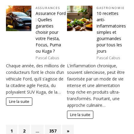
ASSURANCES
GASTRONOMIE
Assurance Ford
10 recettes
: Quelles
anti-
garanties
inflammatoires
choisir pour
simples et
votre Fiesta,
gourmandes
Focus, Puma
pour tous les
ou Kuga ?
jours
Pascal Cabus
Pascal Cabus
Chaque année, des millions de
L’inflammation chronique,
conducteurs font le choix d’un
souvent silencieuse, peut être
véhicule Ford, qu’il s’agisse de
favorisée par un mode de vie
la citadine agile Fiesta, du
intense et une alimentation
polyvalent SUV Kuga, de la…
trop riche en produits ultra-
transformés. Pourtant, une
Lire la suite
approche culinaire…
Lire la suite
1
2
…
357
»