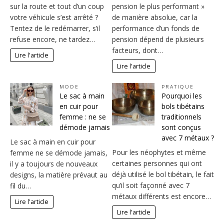
sur la route et tout d’un coup
pension le plus performant »
votre véhicule s’est arrêté ?
de manière absolue, car la
Tentez de le redémarrer, s’il
performance d’un fonds de
refuse encore, ne tardez…
pension dépend de plusieurs
facteurs, dont…
Lire l'article
Lire l'article
MODE
PRATIQUE
Le sac à main
Pourquoi les
en cuir pour
bols tibétains
femme : ne se
traditionnels
démode jamais
sont conçus
avec 7 métaux ?
Le sac à main en cuir pour
Pour les néophytes et même
femme ne se démode jamais,
certaines personnes qui ont
il y a toujours de nouveaux
déjà utilisé le bol tibétain, le fait
designs, la matière prévaut au
qu’il soit façonné avec 7
fil du…
métaux différents est encore…
Lire l'article
Lire l'article