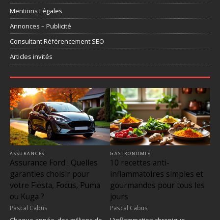
Mentions Légales
Annonces – Publicité
Consultant Référencement SEO
Articles invités
ASSURANCES
GASTRONOMIE
Assurance Ford : Quelles
10 recettes anti-
garanties choisir pour
inflammatoires simples et
votre Fiesta, Focus, Puma
gourmandes pour tous les
ou Kuga ?
jours
Pascal Cabus
Pascal Cabus
Chaque année, des millions de
L’inflammation chronique,