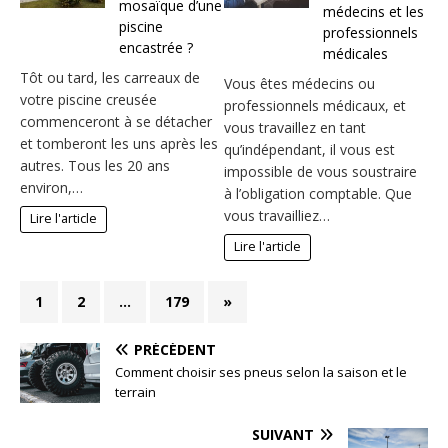
mosaïque d’une
médecins et les
piscine
professionnels
encastrée ?
médicales
Tôt ou tard, les carreaux de
Vous êtes médecins ou
votre piscine creusée
professionnels médicaux, et
commenceront à se détacher
vous travaillez en tant
et tomberont les uns après les
qu’indépendant, il vous est
autres. Tous les 20 ans
impossible de vous soustraire
environ,…
à l’obligation comptable. Que
vous travailliez…
Lire l'article
Lire l'article
1
2
…
179
»
PRÉCÉDENT
Comment choisir ses pneus selon la saison et le
terrain
SUIVANT