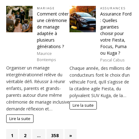
MARIAGE
ASSURANCES
Comment créer
Assurance Ford
une cérémonie
: Quelles
de mariage
garanties
adaptée à
choisir pour
plusieurs
votre Fiesta,
générations ?
Focus, Puma
ou Kuga ?
Maurice
Bontemps
Pascal Cabus
Organiser un mariage
Chaque année, des millions de
intergénérationnel relève du
conducteurs font le choix d’un
véritable défi. Réussir à réunir
véhicule Ford, qu’il s’agisse de
enfants, parents et grands-
la citadine agile Fiesta, du
parents autour d’une même
polyvalent SUV Kuga, de la…
cérémonie de mariage inclusive
Lire la suite
demande réflexion et…
Lire la suite
1
2
…
358
»