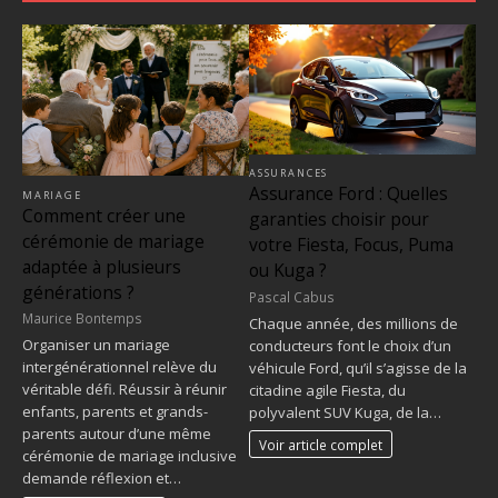
ASSURANCES
Assurance Ford : Quelles
MARIAGE
Comment créer une
garanties choisir pour
cérémonie de mariage
votre Fiesta, Focus, Puma
adaptée à plusieurs
ou Kuga ?
générations ?
Pascal Cabus
Maurice Bontemps
Chaque année, des millions de
Organiser un mariage
conducteurs font le choix d’un
intergénérationnel relève du
véhicule Ford, qu’il s’agisse de la
véritable défi. Réussir à réunir
citadine agile Fiesta, du
enfants, parents et grands-
polyvalent SUV Kuga, de la…
parents autour d’une même
Voir article complet
cérémonie de mariage inclusive
demande réflexion et…