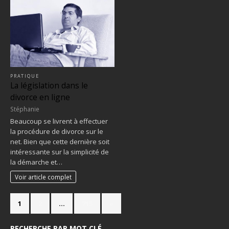
PRATIQUE
La législation dans le
divorce en ligne
Stéphanie
Beaucoup se livrent à effectuer
la procédure de divorce sur le
net. Bien que cette dernière soit
intéressante sur la simplicité de
la démarche et…
Voir article complet
1
2
…
715
»
RECHERCHE PAR MOT CLÉ