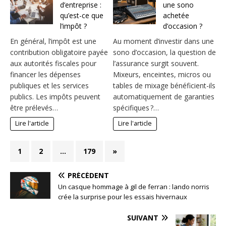
d’entreprise :
une sono
qu’est-ce que
achetée
l’impôt ?
d’occasion ?
En général, l’impôt est une
Au moment d’investir dans une
contribution obligatoire payée
sono d’occasion, la question de
aux autorités fiscales pour
l’assurance surgit souvent.
financer les dépenses
Mixeurs, enceintes, micros ou
publiques et les services
tables de mixage bénéficient-ils
publics. Les impôts peuvent
automatiquement de garanties
être prélevés…
spécifiques ?…
Lire l'article
Lire l'article
1
2
…
179
»
PRÉCÉDENT
Un casque hommage à gil de ferran : lando norris
crée la surprise pour les essais hivernaux
SUIVANT