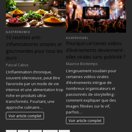
GASTRONOMIE
10 recettes anti-
AUDIOVISUEL
Pourquoi certaines vidéos
inflammatoires simples et
d’événements deviennent-
gourmandes pour tous les
elles virales sans publicité ?
jours
Maurice Bontemps
Pascal Cabus
L’engouement soudain pour
L’inflammation chronique,
certaines vidéos virales
souvent silencieuse, peut être
d’événements intrigue de
favorisée par un mode de vie
nombreux organisateurs et
intense et une alimentation trop
passionnés de storytelling :
riche en produits ultra-
comment expliquer que des
transformés. Pourtant, une
images filmées sur le vif,
approche culinaire…
parfois…
Voir article complet
Voir article complet