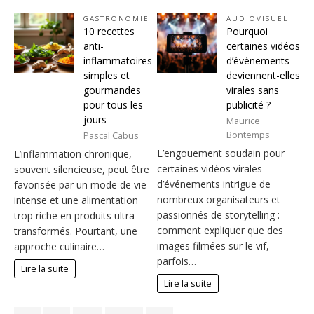
GASTRONOMIE
AUDIOVISUEL
10 recettes
Pourquoi
anti-
certaines vidéos
inflammatoires
d’événements
simples et
deviennent-elles
gourmandes
virales sans
pour tous les
publicité ?
jours
Maurice
Bontemps
Pascal Cabus
L’engouement soudain pour
L’inflammation chronique,
certaines vidéos virales
souvent silencieuse, peut être
d’événements intrigue de
favorisée par un mode de vie
nombreux organisateurs et
intense et une alimentation
passionnés de storytelling :
trop riche en produits ultra-
comment expliquer que des
transformés. Pourtant, une
images filmées sur le vif,
approche culinaire…
parfois…
Lire la suite
Lire la suite