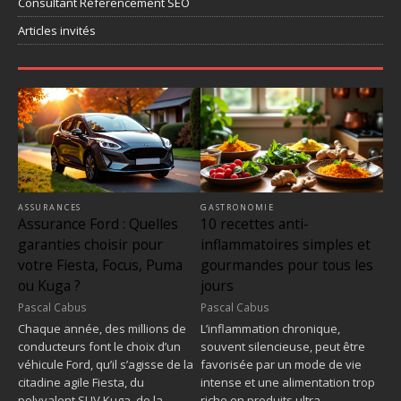
Consultant Référencement SEO
Articles invités
ASSURANCES
GASTRONOMIE
Assurance Ford : Quelles
10 recettes anti-
garanties choisir pour
inflammatoires simples et
votre Fiesta, Focus, Puma
gourmandes pour tous les
ou Kuga ?
jours
Pascal Cabus
Pascal Cabus
Chaque année, des millions de
L’inflammation chronique,
conducteurs font le choix d’un
souvent silencieuse, peut être
véhicule Ford, qu’il s’agisse de la
favorisée par un mode de vie
citadine agile Fiesta, du
intense et une alimentation trop
polyvalent SUV Kuga, de la…
riche en produits ultra-