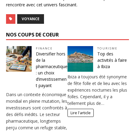
rencontre avec cet univers fascinant.
VOYANCE
NOS COUPS DE COEUR
FINANCE
TOURISME
Diversifier hors
Top des
de la
activités à faire
pharmaceutique
à Ibiza
: un choix
Ibiza a toujours été synonyme
d’investissemen
de fête folle et de lieu avec les
t payant
expériences nocturnes les plus
Dans un contexte économique
folles. Cependant, il y a
mondial en pleine mutation, les
tellement plus de…
investisseurs sont confrontés à
Lire l'article
des défis inédits. Le secteur
pharmaceutique, longtemps
perçu comme un refuge stable,
…