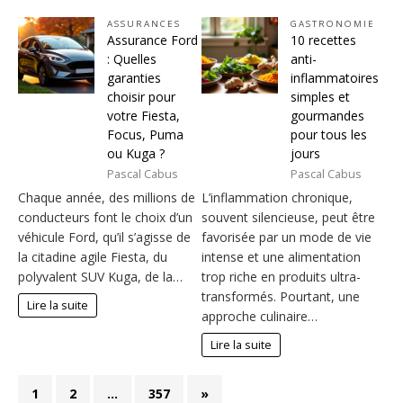
ASSURANCES
GASTRONOMIE
Assurance Ford
10 recettes
: Quelles
anti-
garanties
inflammatoires
choisir pour
simples et
votre Fiesta,
gourmandes
Focus, Puma
pour tous les
ou Kuga ?
jours
Pascal Cabus
Pascal Cabus
Chaque année, des millions de
L’inflammation chronique,
conducteurs font le choix d’un
souvent silencieuse, peut être
véhicule Ford, qu’il s’agisse de
favorisée par un mode de vie
la citadine agile Fiesta, du
intense et une alimentation
polyvalent SUV Kuga, de la…
trop riche en produits ultra-
transformés. Pourtant, une
Lire la suite
approche culinaire…
Lire la suite
1
2
…
357
»