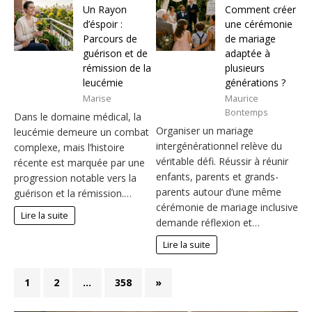
Un Rayon
Comment créer
d’éspoir :
une cérémonie
Parcours de
de mariage
guérison et de
adaptée à
rémission de la
plusieurs
leucémie
générations ?
Marise
Maurice
Bontemps
Dans le domaine médical, la
Organiser un mariage
leucémie demeure un combat
intergénérationnel relève du
complexe, mais l’histoire
véritable défi. Réussir à réunir
récente est marquée par une
enfants, parents et grands-
progression notable vers la
parents autour d’une même
guérison et la rémission.…
cérémonie de mariage inclusive
Lire la suite
demande réflexion et…
Lire la suite
1
2
…
358
»