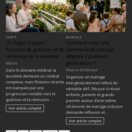
MARIAGE
SANTÉ
Comment créer une
Un Rayon d’éspoir :
cérémonie de mariage
Parcours de guérison et de
adaptée à plusieurs
rémission de la leucémie
générations ?
Marise
Maurice Bontemps
Dans le domaine médical, la
leucémie demeure un combat
Organiser un mariage
complexe, mais l’histoire récente
intergénérationnel relève du
est marquée par une
véritable défi. Réussir à réunir
progression notable vers la
enfants, parents et grands-
guérison et la rémission.…
parents autour d’une même
cérémonie de mariage inclusive
Voir article complet
demande réflexion et…
Voir article complet