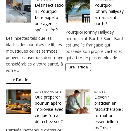
Désinsectisatio
Pourquoi
n : Pourquoi
johnny hallyday
faire appel à
aimait saint-
une agence
barth ?
spécialisée ?
Pourquoi Johnny Hallyday
Les insectes tels que les
aimait saint-Barth ? Saint Barth
blattes, les punaises de lit, les
est une île française qui
moustiques ou les termites
possède son propre cachet et
peuvent causer des dommages
qui attire de plus en plus de…
considérables à votre santé, à
Lire l'article
votre…
Lire l'article
GASTRONOMIE
SANTÉ
Que préparer
Devenir
pour un apéro
praticien en
improvisé avec
fasciathérapie :
ce que l’on a
formation
déjà chez soi ?
essentielle à
maîtriser
L’arrivée inattendue d’amis ou