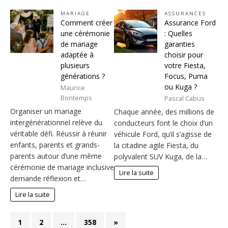
MARIAGE
ASSURANCES
Comment créer
Assurance Ford
une cérémonie
: Quelles
de mariage
garanties
adaptée à
choisir pour
plusieurs
votre Fiesta,
générations ?
Focus, Puma
ou Kuga ?
Maurice
Bontemps
Pascal Cabus
Organiser un mariage
Chaque année, des millions de
intergénérationnel relève du
conducteurs font le choix d’un
véritable défi. Réussir à réunir
véhicule Ford, qu’il s’agisse de
enfants, parents et grands-
la citadine agile Fiesta, du
parents autour d’une même
polyvalent SUV Kuga, de la…
cérémonie de mariage inclusive
Lire la suite
demande réflexion et…
Lire la suite
1
2
…
358
»