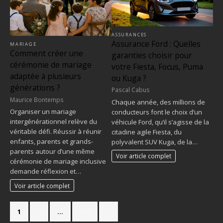
ASSURANCES
Assurance Ford : Quelles
MARIAGE
Comment créer une
garanties choisir pour
cérémonie de mariage
votre Fiesta, Focus, Puma
adaptée à plusieurs
ou Kuga ?
générations ?
Pascal Cabus
Maurice Bontemps
Chaque année, des millions de
Organiser un mariage
conducteurs font le choix d’un
intergénérationnel relève du
véhicule Ford, qu’il s’agisse de la
véritable défi. Réussir à réunir
citadine agile Fiesta, du
enfants, parents et grands-
polyvalent SUV Kuga, de la…
parents autour d’une même
Voir article complet
cérémonie de mariage inclusive
demande réflexion et…
Voir article complet
1
2
…
358
»