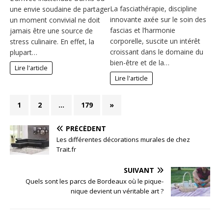
La fasciathérapie, discipline
une envie soudaine de partager
innovante axée sur le soin des
un moment convivial ne doit
fascias et l’harmonie
jamais être une source de
corporelle, suscite un intérêt
stress culinaire. En effet, la
croissant dans le domaine du
plupart…
bien-être et de la…
Lire l'article
Lire l'article
1
2
…
179
»
PRÉCÉDENT
Les différentes décorations murales de chez
Trait.fr
SUIVANT
Quels sont les parcs de Bordeaux où le pique-
nique devient un véritable art ?