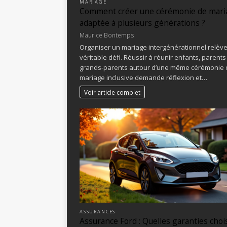
MARIAGE
Comment créer une cérémonie de mari
adaptée à plusieurs générations ?
Maurice Bontemps
Organiser un mariage intergénérationnel relèv
véritable défi. Réussir à réunir enfants, parents
grands-parents autour d’une même cérémonie 
mariage inclusive demande réflexion et…
Voir article complet
ASSURANCES
Assurance Ford : Quelles garanties choi