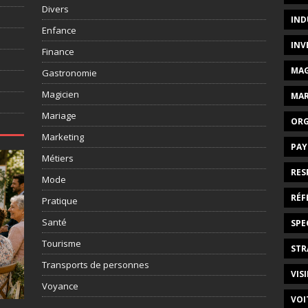
Divers
IND
Enfance
INV
Finance
MAG
Gastronomie
Magicien
MAR
Mariage
ORG
Marketing
PAY
Métiers
RES
Mode
RÉF
Pratique
Santé
SPE
Tourisme
STR
Transports de personnes
VISI
Voyance
VOI