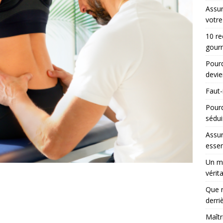
Assur
votre
10 re
gourm
Pourq
devie
Faut-
Pour
sédui
Assur
essen
Un ma
vérit
Que r
derri
Maîtr