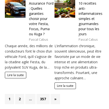
Assurance Ford
10 recettes
: Quelles
anti-
garanties
inflammatoires
choisir pour
simples et
votre Fiesta,
gourmandes
Focus, Puma
pour tous les
ou Kuga ?
jours
Pascal Cabus
Pascal Cabus
Chaque année, des millions de
L’inflammation chronique,
conducteurs font le choix d’un
souvent silencieuse, peut être
véhicule Ford, qu’il s’agisse de
favorisée par un mode de vie
la citadine agile Fiesta, du
intense et une alimentation
polyvalent SUV Kuga, de la…
trop riche en produits ultra-
transformés. Pourtant, une
Lire la suite
approche culinaire…
Lire la suite
1
2
…
357
»