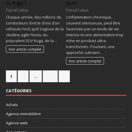
ou Kuga ?
jours
Pascal Cabus
Pascal Cabus
Chaque année, des millions de
L’inflammation chronique,
conducteurs font le choix d’un
souvent silencieuse, peut être
véhicule Ford, qu’il s’agisse de la
favorisée par un mode de vie
citadine agile Fiesta, du
intense et une alimentation trop
polyvalent SUV Kuga, de la…
riche en produits ultra-
transformés. Pourtant, une
Voir article complet
approche culinaire…
Voir article complet
1
2
…
357
»
CATÉGORIES
Achats
Agence immobilière
Agence web