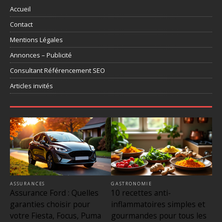
Accueil
Contact
Mentions Légales
Annonces – Publicité
Consultant Référencement SEO
Articles invités
ASSURANCES
GASTRONOMIE
Assurance Ford : Quelles
10 recettes anti-
garanties choisir pour
inflammatoires simples et
votre Fiesta, Focus, Puma
gourmandes pour tous les