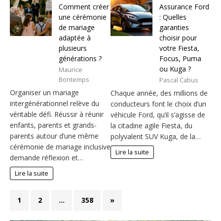
Comment créer
Assurance Ford
une cérémonie
: Quelles
de mariage
garanties
adaptée à
choisir pour
plusieurs
votre Fiesta,
générations ?
Focus, Puma
ou Kuga ?
Maurice
Bontemps
Pascal Cabus
Organiser un mariage
Chaque année, des millions de
intergénérationnel relève du
conducteurs font le choix d’un
véritable défi. Réussir à réunir
véhicule Ford, qu’il s’agisse de
enfants, parents et grands-
la citadine agile Fiesta, du
parents autour d’une même
polyvalent SUV Kuga, de la…
cérémonie de mariage inclusive
Lire la suite
demande réflexion et…
Lire la suite
1
2
…
358
»