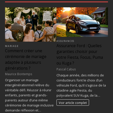
ASSURANCES
Assurance Ford : Quelles
MARIAGE
Comment créer une
garanties choisir pour
cérémonie de mariage
votre Fiesta, Focus, Puma
adaptée à plusieurs
ou Kuga ?
générations ?
Pascal Cabus
Maurice Bontemps
Chaque année, des millions de
Organiser un mariage
conducteurs font le choix d’un
intergénérationnel relève du
véhicule Ford, qu’il s’agisse de la
véritable défi. Réussir à réunir
citadine agile Fiesta, du
enfants, parents et grands-
polyvalent SUV Kuga, de la…
parents autour d’une même
Voir article complet
cérémonie de mariage inclusive
demande réflexion et…