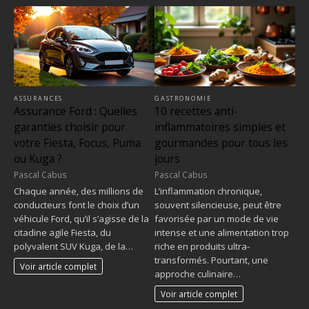
ASSURANCES
GASTRONOMIE
Assurance Ford : Quelles
10 recettes anti-
garanties choisir pour
inflammatoires simples et
votre Fiesta, Focus, Puma
gourmandes pour tous les
ou Kuga ?
jours
Pascal Cabus
Pascal Cabus
Chaque année, des millions de
L’inflammation chronique,
conducteurs font le choix d’un
souvent silencieuse, peut être
véhicule Ford, qu’il s’agisse de la
favorisée par un mode de vie
citadine agile Fiesta, du
intense et une alimentation trop
polyvalent SUV Kuga, de la…
riche en produits ultra-
transformés. Pourtant, une
Voir article complet
approche culinaire…
Voir article complet