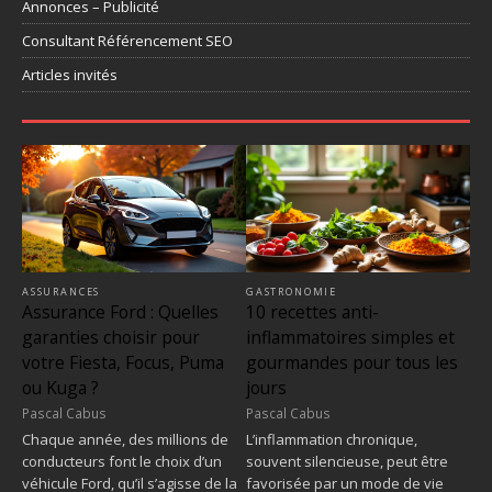
Annonces – Publicité
Consultant Référencement SEO
Articles invités
ASSURANCES
GASTRONOMIE
Assurance Ford : Quelles
10 recettes anti-
garanties choisir pour
inflammatoires simples et
votre Fiesta, Focus, Puma
gourmandes pour tous les
ou Kuga ?
jours
Pascal Cabus
Pascal Cabus
Chaque année, des millions de
L’inflammation chronique,
conducteurs font le choix d’un
souvent silencieuse, peut être
véhicule Ford, qu’il s’agisse de la
favorisée par un mode de vie