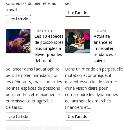
soucieuses du bien-être au
ses…
travail.…
Lire l'article
Lire l'article
PRATIQUE
FINANCE
Les 10 espèces
Actualité
de poissons les
finance et
plus simples à
immobilier :
élever pour les
tendances à
débutants
suivre
Se lancer dans l’aquariophilie
Dans un monde en perpétuelle
peut sembler intimidant pour
mutation économique, il
les débutants, mais choisir les
devient essentiel de s’armer
bonnes espèces de poissons
d’une vision claire pour
peut rendre cette expérience
comprendre les dynamiques
enrichissante et agréable.
qui animent les marchés
Certains…
financiers et…
Lire l'article
Lire l'article