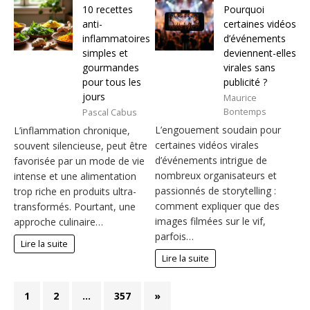
10 recettes
Pourquoi
anti-
certaines vidéos
inflammatoires
d’événements
simples et
deviennent-elles
gourmandes
virales sans
pour tous les
publicité ?
jours
Maurice
Bontemps
Pascal Cabus
L’engouement soudain pour
L’inflammation chronique,
certaines vidéos virales
souvent silencieuse, peut être
d’événements intrigue de
favorisée par un mode de vie
nombreux organisateurs et
intense et une alimentation
passionnés de storytelling :
trop riche en produits ultra-
comment expliquer que des
transformés. Pourtant, une
images filmées sur le vif,
approche culinaire…
parfois…
Lire la suite
Lire la suite
1
2
…
357
»