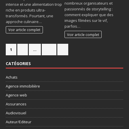
nombreux organisateurs et
intense et une alimentation trop
passionnés de storytelling :
riche en produits ultra-
comment expliquer que des
transformés. Pourtant, une
images filmées sur le vif,
approche culinaire…
parfois…
Voir article complet
Voir article complet
1
2
…
357
»
CATÉGORIES
Achats
Agence immobilière
Agence web
Assurances
Audiovisuel
Auteur/Editeur