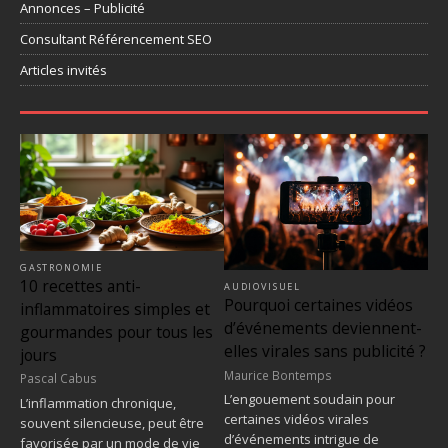
Annonces – Publicité
Consultant Référencement SEO
Articles invités
GASTRONOMIE
10 recettes anti-
AUDIOVISUEL
Pourquoi certaines vidéos
inflammatoires simples et
d’événements deviennent-
gourmandes pour tous les
elles virales sans publicité ?
jours
Maurice Bontemps
Pascal Cabus
L’engouement soudain pour
L’inflammation chronique,
certaines vidéos virales
souvent silencieuse, peut être
d’événements intrigue de
favorisée par un mode de vie