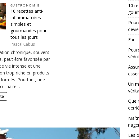
10 re
GASTRONOMIE
10 recettes anti-
gourm
inflammatoires
Pourq
simples et
devie
gourmandes pour
tous les jours
Faut-
Pascal Cabus
Pour
ation chronique, souvent
sédui
e, peut être favorisée par
e vie intense et une
Assur
on trop riche en produits
essen
nsformés. Pourtant, une
Un ma
culinaire…
vérit
ite
Que r
derri
Maîtr
nager
Les 