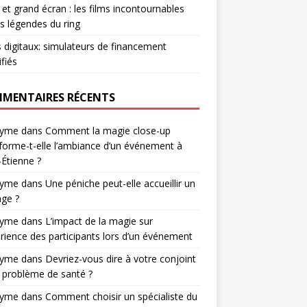
et grand écran : les films incontournables
es légendes du ring
s digitaux: simulateurs de financement
ifiés
MENTAIRES RÉCENTS
nyme
dans
Comment la magie close-up
forme-t-elle l’ambiance d’un événement à
-Étienne ?
nyme
dans
Une péniche peut-elle accueillir un
ge ?
nyme
dans
L’impact de la magie sur
érience des participants lors d’un événement
nyme
dans
Devriez-vous dire à votre conjoint
 problème de santé ?
nyme
dans
Comment choisir un spécialiste du