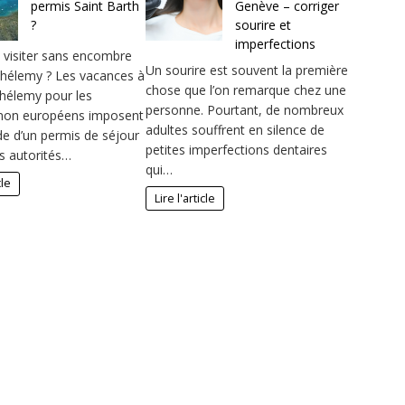
permis Saint Barth
Genève – corriger
?
sourire et
imperfections
visiter sans encombre
Un sourire est souvent la première
thélemy ? Les vacances à
chose que l’on remarque chez une
thélemy pour les
personne. Pourtant, de nombreux
 non européens imposent
adultes souffrent en silence de
e d’un permis de séjour
petites imperfections dentaires
s autorités…
qui…
cle
Lire l'article