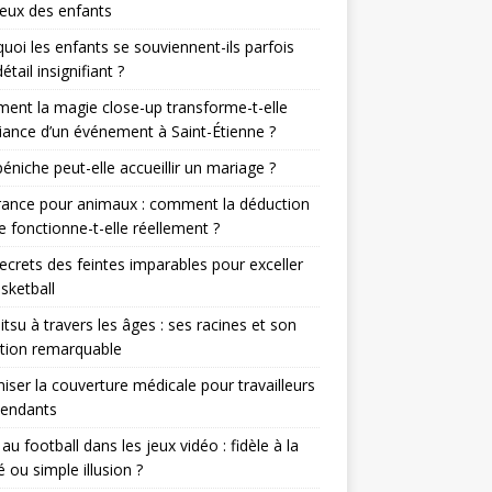
eux des enfants
uoi les enfants se souviennent-ils parfois
étail insignifiant ?
nt la magie close-up transforme-t-elle
iance d’un événement à Saint-Étienne ?
éniche peut-elle accueillir un mariage ?
rance pour animaux : comment la déduction
le fonctionne-t-elle réellement ?
ecrets des feintes imparables pour exceller
sketball
jitsu à travers les âges : ses racines et son
tion remarquable
iser la couverture médicale pour travailleurs
pendants
r au football dans les jeux vidéo : fidèle à la
té ou simple illusion ?