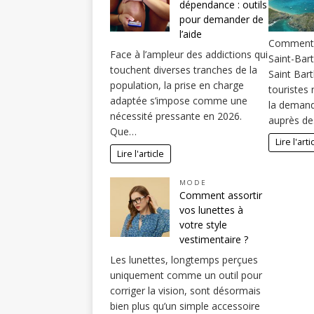
dépendance : outils
pour demander de
l’aide
Comment 
Face à l’ampleur des addictions qui
Saint-Bar
touchent diverses tranches de la
Saint Bar
population, la prise en charge
touristes
adaptée s’impose comme une
la demand
nécessité pressante en 2026.
auprès de
Que…
Lire l'arti
Lire l'article
MODE
Comment assortir
vos lunettes à
votre style
vestimentaire ?
Les lunettes, longtemps perçues
uniquement comme un outil pour
corriger la vision, sont désormais
bien plus qu’un simple accessoire