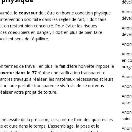
dével
Ano
journée, le
couvreur
doit être en bonne condition physique
dével
ervention soit faite dans les règles de l’art, il doit faire
out en restant bien concentré. Pour éviter les risques
Ano
ces coéquipiers en danger, il doit en plus de bien faire
dével
cellent sens de l’équilibre.
Ano
Ano
en co
 termes de travail, en plus, le fait d’être honnête impose le
progr
uvreur dans le 77
réalise une tarification transparente.
Ano
ant les travaux à réaliser, les matériaux nécessaires et leurs
 a alors une parfaite transparence vis-à-vis de ce qui vous
Ano
aliser votre projet de toiture.
Ano
opter
Ano
saint
nécessite de la précision, c’est même l’une des qualités les
te et dure dans le temps. L’assemblage, la pose et le
Ano