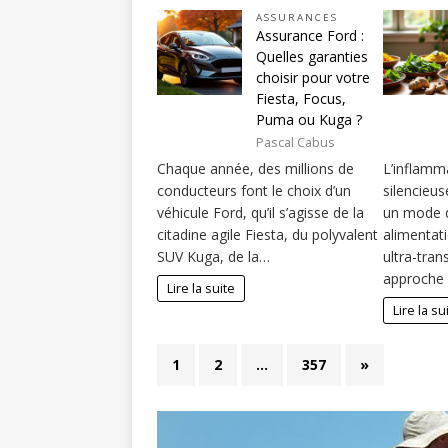
ASSURANCES
Assurance Ford :
Quelles garanties
choisir pour votre
Fiesta, Focus,
Puma ou Kuga ?
Pascal Cabus
Chaque année, des millions de
L’inflamm
conducteurs font le choix d’un
silencieus
véhicule Ford, qu’il s’agisse de la
un mode d
citadine agile Fiesta, du polyvalent
alimentati
SUV Kuga, de la…
ultra-tra
approche 
Lire la suite
Lire la su
1
2
…
357
»