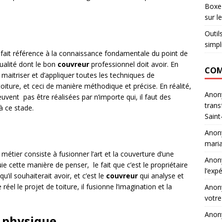
Boxe 
sur l
Outil
simpl
 fait référence à la connaissance fondamentale du point de
qualité dont le bon
couvreur
professionnel doit avoir. En
COM
 maitriser et d’appliquer toutes les techniques de
toiture, et ceci de manière méthodique et précise. En réalité,
Ano
uvent pas être réalisées par n’importe qui, il faut des
trans
à ce stade.
Saint
Ano
maria
métier consiste à fusionner l’art et la couverture d’une
Ano
e cette manière de penser, le fait que c’est le propriétaire
l’exp
u’il souhaiterait avoir, et c’est le
couvreur
qui analyse et
réel le projet de toiture, il fusionne l’imagination et la
Ano
votre
Ano
n physique