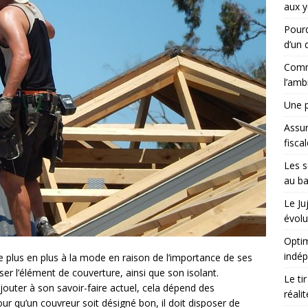
aux y
Pourq
d’un d
Comme
l’amb
Une p
Assu
fisca
Les s
au ba
Le Ju
évolu
Optim
indé
 plus en plus à la mode en raison de l’importance de ses
ser l’élément de couverture, ainsi que son isolant.
Le ti
outer à son savoir-faire actuel, cela dépend des
réali
our qu’un couvreur soit désigné bon, il doit disposer de