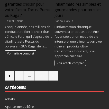
garanties choisir pour
inflammatoires simples et
votre Fiesta, Focus, Puma
gourmandes pour tous les
ou Kuga ?
jours
Pascal Cabus
Pascal Cabus
Chaque année, des millions de
L’inflammation chronique,
conducteurs font le choix d’un
souvent silencieuse, peut être
véhicule Ford, qu’il s’agisse de la
favorisée par un mode de vie
citadine agile Fiesta, du
intense et une alimentation trop
polyvalent SUV Kuga, de la…
riche en produits ultra-
transformés. Pourtant, une
Voir article complet
approche culinaire…
Voir article complet
1
2
…
357
»
CATÉGORIES
Achats
Agence immobilière