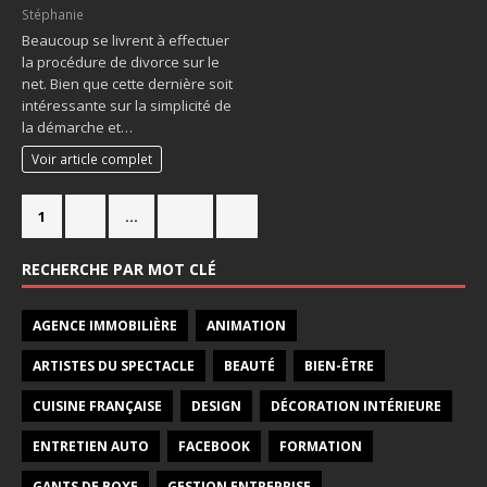
Stéphanie
Beaucoup se livrent à effectuer
la procédure de divorce sur le
net. Bien que cette dernière soit
intéressante sur la simplicité de
la démarche et…
Voir article complet
1
2
…
714
»
RECHERCHE PAR MOT CLÉ
AGENCE IMMOBILIÈRE
ANIMATION
ARTISTES DU SPECTACLE
BEAUTÉ
BIEN-ÊTRE
CUISINE FRANÇAISE
DESIGN
DÉCORATION INTÉRIEURE
ENTRETIEN AUTO
FACEBOOK
FORMATION
GANTS DE BOXE
GESTION ENTREPRISE