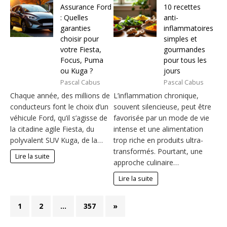
Assurance Ford
10 recettes
: Quelles
anti-
garanties
inflammatoires
choisir pour
simples et
votre Fiesta,
gourmandes
Focus, Puma
pour tous les
ou Kuga ?
jours
Pascal Cabus
Pascal Cabus
Chaque année, des millions de
L’inflammation chronique,
conducteurs font le choix d’un
souvent silencieuse, peut être
véhicule Ford, qu’il s’agisse de
favorisée par un mode de vie
la citadine agile Fiesta, du
intense et une alimentation
polyvalent SUV Kuga, de la…
trop riche en produits ultra-
transformés. Pourtant, une
Lire la suite
approche culinaire…
Lire la suite
1
2
…
357
»