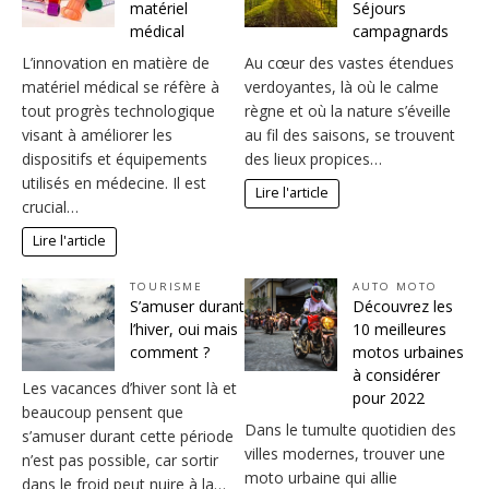
matériel
Séjours
médical
campagnards
L’innovation en matière de
Au cœur des vastes étendues
matériel médical se réfère à
verdoyantes, là où le calme
tout progrès technologique
règne et où la nature s’éveille
visant à améliorer les
au fil des saisons, se trouvent
dispositifs et équipements
des lieux propices…
utilisés en médecine. Il est
Lire l'article
crucial…
Lire l'article
TOURISME
AUTO MOTO
S’amuser durant
Découvrez les
l’hiver, oui mais
10 meilleures
comment ?
motos urbaines
à considérer
Les vacances d’hiver sont là et
pour 2022
beaucoup pensent que
Dans le tumulte quotidien des
s’amuser durant cette période
villes modernes, trouver une
n’est pas possible, car sortir
moto urbaine qui allie
dans le froid peut nuire à la…