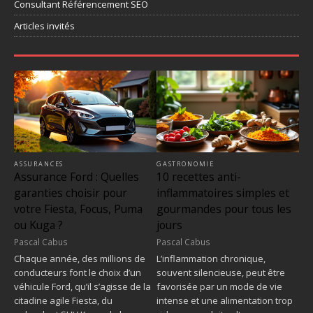
Consultant Référencement SEO
Articles invités
ASSURANCES
GASTRONOMIE
Assurance Ford : Quelles
10 recettes anti-
garanties choisir pour
inflammatoires simples et
votre Fiesta, Focus, Puma
gourmandes pour tous les
ou Kuga ?
jours
Pascal Cabus
Pascal Cabus
Chaque année, des millions de
L’inflammation chronique,
conducteurs font le choix d’un
souvent silencieuse, peut être
véhicule Ford, qu’il s’agisse de la
favorisée par un mode de vie
citadine agile Fiesta, du
intense et une alimentation trop