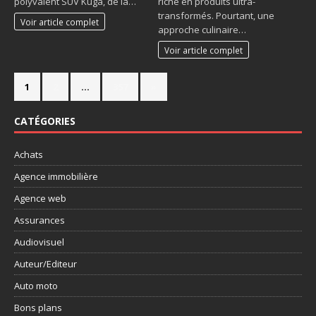
polyvalent SUV Kuga, de la…
riche en produits ultra-
transformés. Pourtant, une
Voir article complet
approche culinaire…
Voir article complet
1
2
…
357
»
CATÉGORIES
Achats
Agence immobilière
Agence web
Assurances
Audiovisuel
Auteur/Editeur
Auto moto
Bons plans