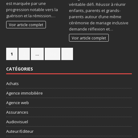
est marquée par une
véritable défi. Réussir à réunir
progression notable vers la
enfants, parents et grands-
guérison et la rémission.…
parents autour d’une même
cérémonie de mariage inclusive
Voir article complet
demande réflexion et…
Voir article complet
1
2
…
358
»
CATÉGORIES
Achats
Agence immobilière
Agence web
Assurances
Audiovisuel
Auteur/Editeur