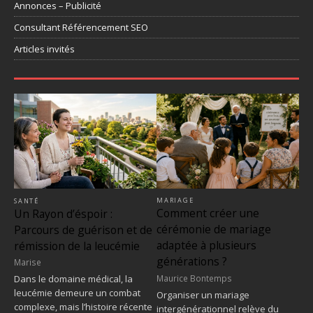
Annonces – Publicité
Consultant Référencement SEO
Articles invités
MARIAGE
SANTÉ
Comment créer une
Un Rayon d’éspoir :
cérémonie de mariage
Parcours de guérison et de
adaptée à plusieurs
rémission de la leucémie
générations ?
Marise
Maurice Bontemps
Dans le domaine médical, la
leucémie demeure un combat
Organiser un mariage
complexe, mais l’histoire récente
intergénérationnel relève du