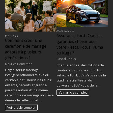
ASSURANCES
Assurance Ford : Quelles
MARIAGE
Comment créer une
garanties choisir pour
cérémonie de mariage
votre Fiesta, Focus, Puma
adaptée à plusieurs
ou Kuga ?
générations ?
Pascal Cabus
Maurice Bontemps
Chaque année, des millions de
Organiser un mariage
conducteurs font le choix d’un
intergénérationnel relève du
véhicule Ford, qu’il s’agisse de la
véritable défi. Réussir à réunir
citadine agile Fiesta, du
enfants, parents et grands-
polyvalent SUV Kuga, de la…
parents autour d’une même
Voir article complet
cérémonie de mariage inclusive
demande réflexion et…
Voir article complet