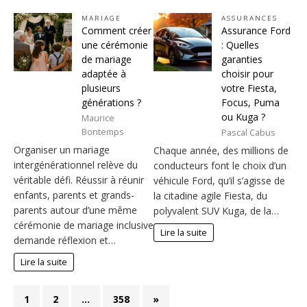
MARIAGE
ASSURANCES
Comment créer
Assurance Ford
une cérémonie
: Quelles
de mariage
garanties
adaptée à
choisir pour
plusieurs
votre Fiesta,
générations ?
Focus, Puma
ou Kuga ?
Maurice
Bontemps
Pascal Cabus
Organiser un mariage
Chaque année, des millions de
intergénérationnel relève du
conducteurs font le choix d’un
véritable défi. Réussir à réunir
véhicule Ford, qu’il s’agisse de
enfants, parents et grands-
la citadine agile Fiesta, du
parents autour d’une même
polyvalent SUV Kuga, de la…
cérémonie de mariage inclusive
Lire la suite
demande réflexion et…
Lire la suite
1
2
…
358
»