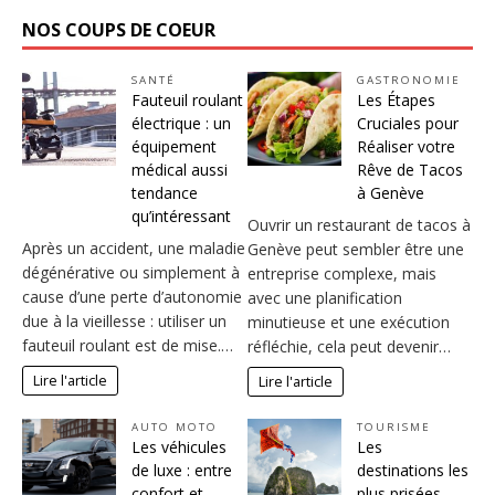
NOS COUPS DE COEUR
SANTÉ
GASTRONOMIE
Fauteuil roulant
Les Étapes
électrique : un
Cruciales pour
équipement
Réaliser votre
médical aussi
Rêve de Tacos
tendance
à Genève
qu’intéressant
Ouvrir un restaurant de tacos à
Après un accident, une maladie
Genève peut sembler être une
dégénérative ou simplement à
entreprise complexe, mais
cause d’une perte d’autonomie
avec une planification
due à la vieillesse : utiliser un
minutieuse et une exécution
fauteuil roulant est de mise.…
réfléchie, cela peut devenir…
Lire l'article
Lire l'article
AUTO MOTO
TOURISME
Les véhicules
Les
de luxe : entre
destinations les
confort et
plus prisées