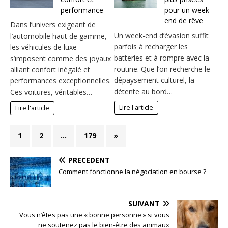
performance
pour un week-
end de rêve
Dans l’univers exigeant de
Un week-end d’évasion suffit
l’automobile haut de gamme,
parfois à recharger les
les véhicules de luxe
batteries et à rompre avec la
s’imposent comme des joyaux
routine. Que l’on recherche le
alliant confort inégalé et
dépaysement culturel, la
performances exceptionnelles.
détente au bord…
Ces voitures, véritables…
Lire l'article
Lire l'article
1
2
…
179
»
PRÉCÉDENT
Comment fonctionne la négociation en bourse ?
SUIVANT
Vous n’êtes pas une « bonne personne » si vous
ne soutenez pas le bien-être des animaux