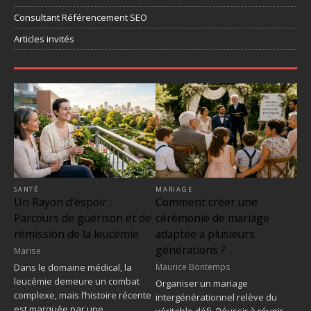
Consultant Référencement SEO
Articles invités
MARIAGE
SANTÉ
Comment créer une
Un Rayon d’éspoir :
cérémonie de mariage
Parcours de guérison et de
adaptée à plusieurs
rémission de la leucémie
générations ?
Marise
Maurice Bontemps
Dans le domaine médical, la
leucémie demeure un combat
Organiser un mariage
complexe, mais l’histoire récente
intergénérationnel relève du
est marquée par une
véritable défi. Réussir à réunir