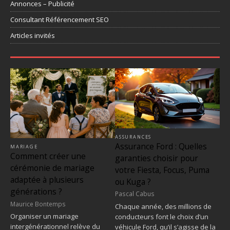
Annonces – Publicité
Consultant Référencement SEO
Articles invités
ASSURANCES
Assurance Ford : Quelles
MARIAGE
Comment créer une
garanties choisir pour
cérémonie de mariage
votre Fiesta, Focus, Puma
adaptée à plusieurs
ou Kuga ?
générations ?
Pascal Cabus
Maurice Bontemps
Chaque année, des millions de
Organiser un mariage
conducteurs font le choix d’un
intergénérationnel relève du
véhicule Ford, qu’il s’agisse de la