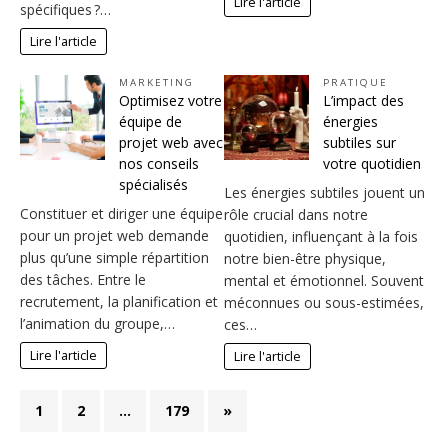
Lire l'article
spécifiques ?…
Lire l'article
MARKETING
PRATIQUE
Optimisez votre
L’impact des
équipe de
énergies
projet web avec
subtiles sur
nos conseils
votre quotidien
spécialisés
Les énergies subtiles jouent un
Constituer et diriger une équipe
rôle crucial dans notre
pour un projet web demande
quotidien, influençant à la fois
plus qu’une simple répartition
notre bien-être physique,
des tâches. Entre le
mental et émotionnel. Souvent
recrutement, la planification et
méconnues ou sous-estimées,
l’animation du groupe,…
ces…
Lire l'article
Lire l'article
1
2
…
179
»