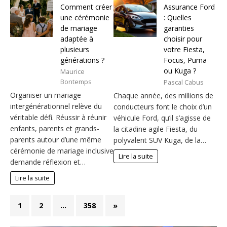
Comment créer
Assurance Ford
une cérémonie
: Quelles
de mariage
garanties
adaptée à
choisir pour
plusieurs
votre Fiesta,
générations ?
Focus, Puma
ou Kuga ?
Maurice
Bontemps
Pascal Cabus
Organiser un mariage
Chaque année, des millions de
intergénérationnel relève du
conducteurs font le choix d’un
véritable défi. Réussir à réunir
véhicule Ford, qu’il s’agisse de
enfants, parents et grands-
la citadine agile Fiesta, du
parents autour d’une même
polyvalent SUV Kuga, de la…
cérémonie de mariage inclusive
Lire la suite
demande réflexion et…
Lire la suite
1
2
…
358
»