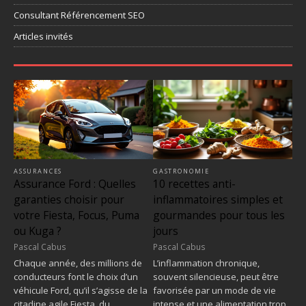
Consultant Référencement SEO
Articles invités
ASSURANCES
GASTRONOMIE
Assurance Ford : Quelles
10 recettes anti-
garanties choisir pour
inflammatoires simples et
votre Fiesta, Focus, Puma
gourmandes pour tous les
ou Kuga ?
jours
Pascal Cabus
Pascal Cabus
Chaque année, des millions de
L’inflammation chronique,
conducteurs font le choix d’un
souvent silencieuse, peut être
véhicule Ford, qu’il s’agisse de la
favorisée par un mode de vie
citadine agile Fiesta, du
intense et une alimentation trop