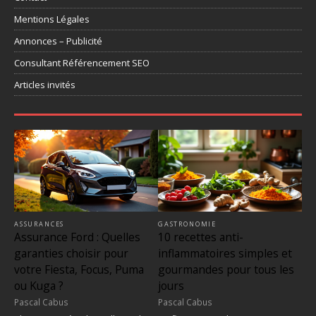
Mentions Légales
Annonces – Publicité
Consultant Référencement SEO
Articles invités
ASSURANCES
GASTRONOMIE
Assurance Ford : Quelles
10 recettes anti-
garanties choisir pour
inflammatoires simples et
votre Fiesta, Focus, Puma
gourmandes pour tous les
ou Kuga ?
jours
Pascal Cabus
Pascal Cabus