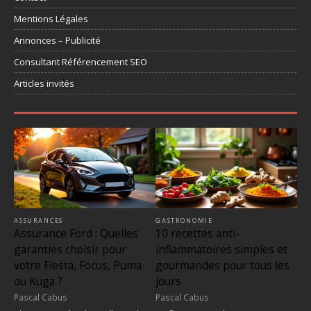
Mentions Légales
Annonces – Publicité
Consultant Référencement SEO
Articles invités
ASSURANCES
GASTRONOMIE
Assurance Ford : Quelles
10 recettes anti-
garanties choisir pour
inflammatoires simples et
votre Fiesta, Focus, Puma
gourmandes pour tous les
ou Kuga ?
jours
Pascal Cabus
Pascal Cabus