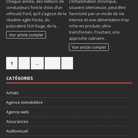
Chaque année, des millions de
L’inflammation chronique,
conducteurs font le choix d’un
souvent silencieuse, peut être
véhicule Ford, qu’il s’agisse de la
favorisée par un mode de vie
citadine agile Fiesta, du
intense et une alimentation trop
polyvalent SUV Kuga, de la…
riche en produits ultra-
transformés. Pourtant, une
Voir article complet
approche culinaire…
Voir article complet
1
2
…
357
»
CATÉGORIES
Achats
Agence immobilière
Agence web
Assurances
Audiovisuel