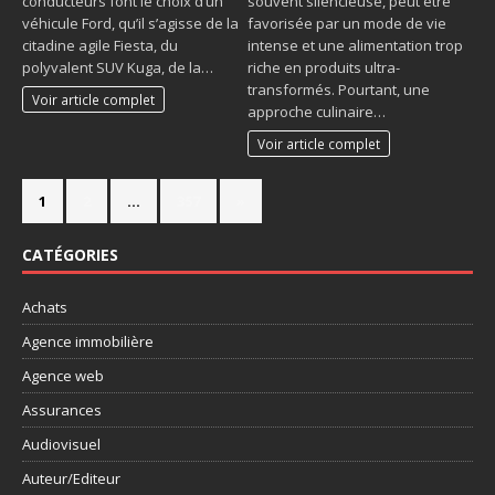
conducteurs font le choix d’un
souvent silencieuse, peut être
véhicule Ford, qu’il s’agisse de la
favorisée par un mode de vie
citadine agile Fiesta, du
intense et une alimentation trop
polyvalent SUV Kuga, de la…
riche en produits ultra-
transformés. Pourtant, une
Voir article complet
approche culinaire…
Voir article complet
1
2
…
357
»
CATÉGORIES
Achats
Agence immobilière
Agence web
Assurances
Audiovisuel
Auteur/Editeur