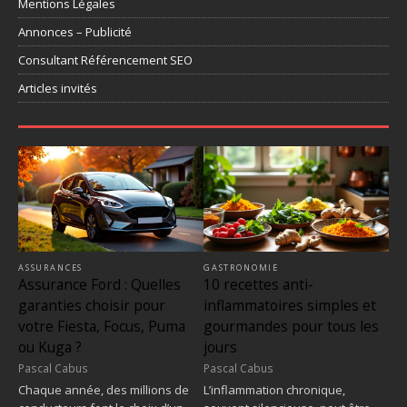
Mentions Légales
Annonces – Publicité
Consultant Référencement SEO
Articles invités
ASSURANCES
GASTRONOMIE
Assurance Ford : Quelles
10 recettes anti-
garanties choisir pour
inflammatoires simples et
votre Fiesta, Focus, Puma
gourmandes pour tous les
ou Kuga ?
jours
Pascal Cabus
Pascal Cabus
Chaque année, des millions de
L’inflammation chronique,