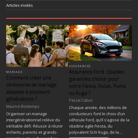
Articles invités
ASSURANCES
Assurance Ford : Quelles
MARIAGE
Comment créer une
garanties choisir pour
cérémonie de mariage
votre Fiesta, Focus, Puma
adaptée à plusieurs
ou Kuga ?
générations ?
Pascal Cabus
Maurice Bontemps
Chaque année, des millions de
Organiser un mariage
conducteurs font le choix d’un
intergénérationnel relève du
véhicule Ford, qu’il s’agisse de la
véritable défi. Réussir à réunir
citadine agile Fiesta, du
enfants, parents et grands-
polyvalent SUV Kuga, de la…