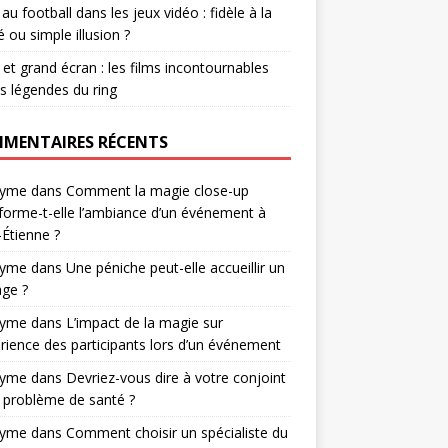
r au football dans les jeux vidéo : fidèle à la
té ou simple illusion ?
et grand écran : les films incontournables
es légendes du ring
MENTAIRES RÉCENTS
nyme
dans
Comment la magie close-up
forme-t-elle l’ambiance d’un événement à
-Étienne ?
nyme
dans
Une péniche peut-elle accueillir un
ge ?
nyme
dans
L’impact de la magie sur
érience des participants lors d’un événement
nyme
dans
Devriez-vous dire à votre conjoint
 problème de santé ?
nyme
dans
Comment choisir un spécialiste du