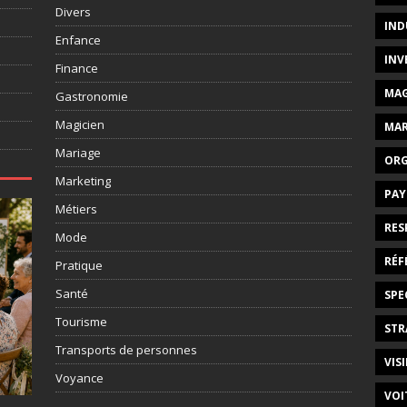
Divers
IND
Enfance
INV
Finance
MAG
Gastronomie
Magicien
MAR
Mariage
ORG
Marketing
PAY
Métiers
RES
Mode
RÉF
Pratique
Santé
SPE
Tourisme
STR
Transports de personnes
VISI
Voyance
VOI