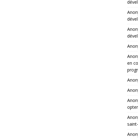
dével
Ano
dével
Ano
dével
Ano
Ano
en co
progr
Ano
Ano
Ano
opter
Ano
saint
Ano