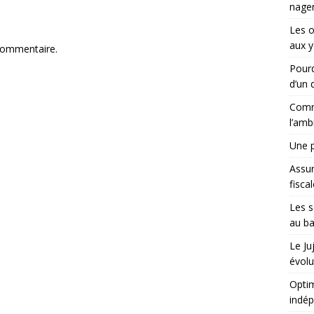
nager
Les 
aux y
commentaire.
Pourq
d’un d
Comme
l’amb
Une p
Assu
fisca
Les s
au ba
Le Ju
évolu
Optim
indé