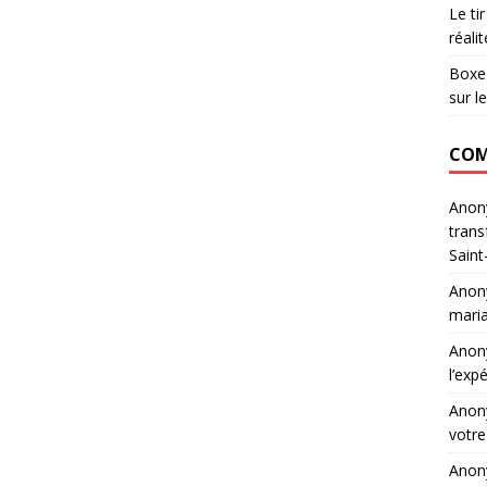
Le ti
réali
Boxe 
sur l
COM
Ano
trans
Saint
Ano
maria
Ano
l’exp
Ano
votre
Ano