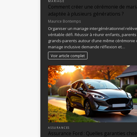
MARIAGE
Comment créer une cérémonie de mari
adaptée à plusieurs générations ?
Maurice Bontemps
Organiser un mariage intergénérationnel relèv
véritable défi. Réussir à réunir enfants, parents
grands-parents autour d’une même cérémonie 
mariage inclusive demande réflexion et…
Voir article complet
ASSURANCES
Assurance Ford : Quelles garanties choi