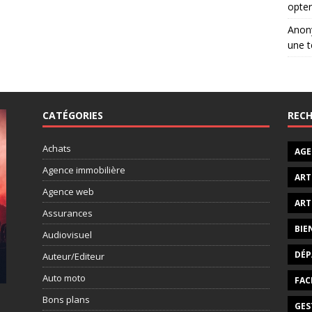
opter
Ano
une t
CATÉGORIES
RECH
Achats
AGE
Agence immobilière
ART
Agence web
ART
Assurances
BIE
Audiovisuel
DÉP
Auteur/Editeur
Auto moto
FAC
Bons plans
GES