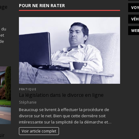
POUR NE RIEN RATER
age
VOY
VÉH
e du
WEB
 et
de
PRATIQUE
La législation dans le divorce en ligne
Stéphanie
Beaucoup se livrent à effectuer la procédure de
divorce sur le net. Bien que cette dernière soit
intéressante sur la simplicité de la démarche et…
Voir article complet
sir