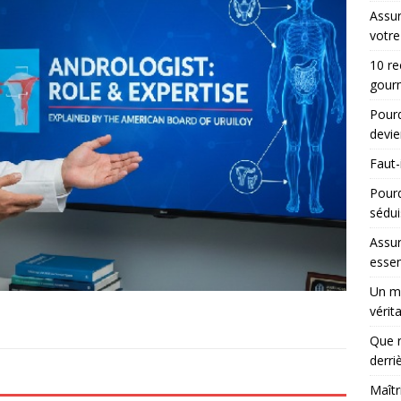
Assur
votre
10 re
gourm
Pourq
devie
Faut-
Pour
sédui
Assur
essen
Un ma
vérit
Que r
derri
Maîtr