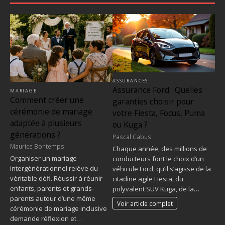
ASSURANCES
Assurance Ford : Quelles
MARIAGE
Comment créer une
garanties choisir pour
cérémonie de mariage
votre Fiesta, Focus, Puma
adaptée à plusieurs
ou Kuga ?
générations ?
Pascal Cabus
Maurice Bontemps
Chaque année, des millions de
Organiser un mariage
conducteurs font le choix d’un
intergénérationnel relève du
véhicule Ford, qu’il s’agisse de la
véritable défi. Réussir à réunir
citadine agile Fiesta, du
enfants, parents et grands-
polyvalent SUV Kuga, de la…
parents autour d’une même
Voir article complet
cérémonie de mariage inclusive
demande réflexion et…