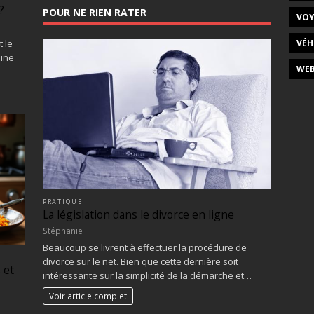
?
POUR NE RIEN RATER
VOY
VÉH
 le
dine
WEB
PRATIQUE
La législation dans le divorce en ligne
Stéphanie
Beaucoup se livrent à effectuer la procédure de
divorce sur le net. Bien que cette dernière soit
 et
intéressante sur la simplicité de la démarche et…
Voir article complet