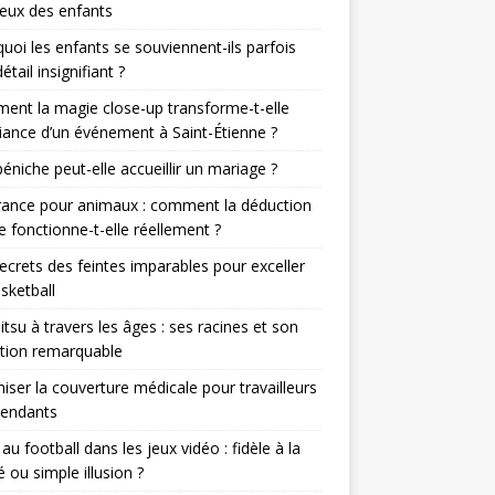
eux des enfants
uoi les enfants se souviennent-ils parfois
étail insignifiant ?
nt la magie close-up transforme-t-elle
iance d’un événement à Saint-Étienne ?
éniche peut-elle accueillir un mariage ?
rance pour animaux : comment la déduction
le fonctionne-t-elle réellement ?
ecrets des feintes imparables pour exceller
sketball
jitsu à travers les âges : ses racines et son
tion remarquable
iser la couverture médicale pour travailleurs
pendants
r au football dans les jeux vidéo : fidèle à la
té ou simple illusion ?