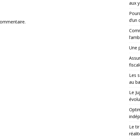
aux y
Pourq
d’un d
commentaire.
Comme
l’amb
Une p
Assu
fisca
Les s
au ba
Le Ju
évolu
Optim
indé
Le ti
réali