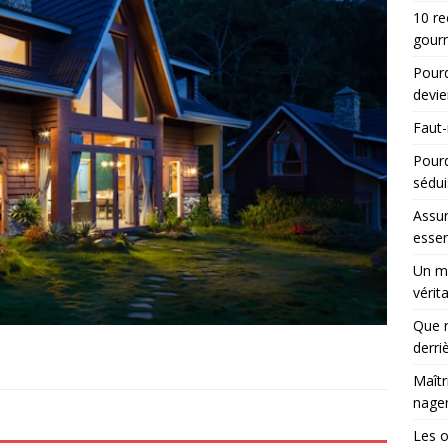
10 re
gourm
Pourq
devie
Faut-
Pour
sédui
Assur
essen
Un ma
vérit
Que r
derri
Maîtr
nager
Les 