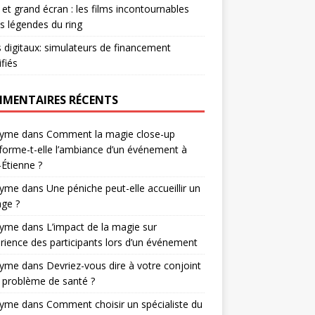
et grand écran : les films incontournables
es légendes du ring
s digitaux: simulateurs de financement
ifiés
MENTAIRES RÉCENTS
nyme
dans
Comment la magie close-up
forme-t-elle l’ambiance d’un événement à
-Étienne ?
nyme
dans
Une péniche peut-elle accueillir un
ge ?
nyme
dans
L’impact de la magie sur
érience des participants lors d’un événement
nyme
dans
Devriez-vous dire à votre conjoint
 problème de santé ?
nyme
dans
Comment choisir un spécialiste du