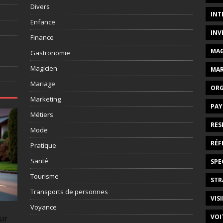
Divers
INT
Enfance
INV
Finance
MAG
Gastronomie
Magicien
MAR
Mariage
ORG
Marketing
PAY
Métiers
RES
Mode
RÉF
Pratique
Santé
SPE
Tourisme
STR
Transports de personnes
VISI
Voyance
VOI
sir