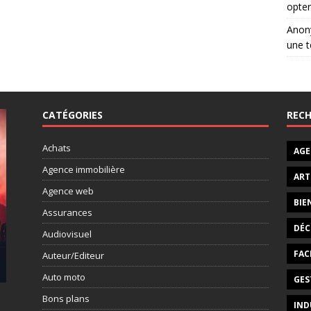
opter
Ano
une t
CATÉGORIES
RECH
Achats
AGE
Agence immobilière
ART
Agence web
BIE
Assurances
DÉC
Audiovisuel
FAC
Auteur/Editeur
Auto moto
GES
Bons plans
IND