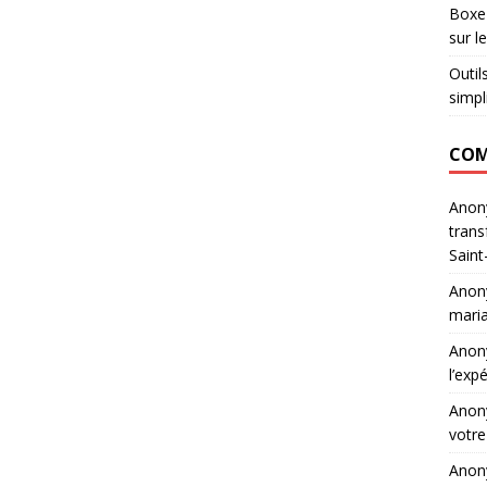
Boxe 
sur l
Outil
simpl
COM
Ano
trans
Saint
Ano
maria
Ano
l’exp
Ano
votre
Ano