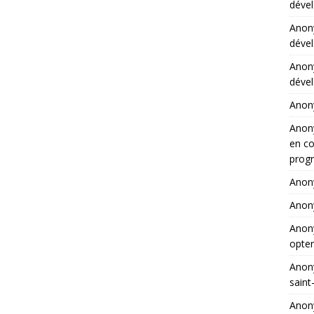
dével
Ano
dével
Ano
dével
Ano
Ano
en co
progr
Ano
Ano
Ano
opter
Ano
saint
Ano