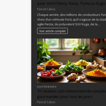
pour votre Fiesta, Focus, Puma ou Kuga 
Pascal Cabus
Chaque année, des millions de conducteurs font
choix d’un véhicule Ford, qu’il s’agisse de la cita
agile Fiesta, du polyvalent SUV Kuga, de la…
Voir article complet
GASTRONOMIE
10 recettes anti-inflammatoires simples
gourmandes pour tous les jours
Pascal Cabus