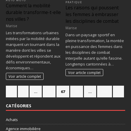
AUTO MOTO
PRATIQUE
Comment la mobilité
Les raisons qui poussent
durable transforme-t-elle
les femmes à embrasser
nos villes ?
les disciplines de combat
Marise
Marise
Les transformations urbaines
Dans un paysage sportif en
initiées par la mobilité durable
pleine transformation, la montée
marquent un tournant dans la
en puissance des femmes dans
manière dont les villes se
les disciplines de combat
développent et répondent aux
interpelle autant qu’elle fascine.
défis environnementaux,
Longtemps cantonnées à…
économiques…
Voir article complet
Voir article complet
«
1
…
66
67
68
…
358
»
CATÉGORIES
Achats
Agence immobilière