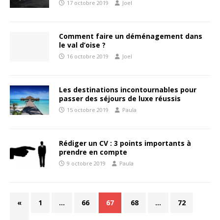
17 octobre 2019
Joel
Comment faire un déménagement dans
le val d’oise ?
16 octobre 2019
Joel
Les destinations incontournables pour
passer des séjours de luxe réussis
15 octobre 2019
Paula
Rédiger un CV : 3 points importants à
prendre en compte
9 octobre 2019
Paula
«
1
…
66
67
68
…
72