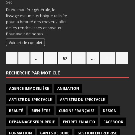
Seo
D’une manière générale, le
lissage est une technique utilisée
pour la beauté des cheveux afin
de les rendre lisses et soyeux.
Pour avoir de beaux…
Voir article complet
«
1
…
66
67
68
…
715
»
RECHERCHE PAR MOT CLÉ
AGENCE IMMOBILIÈRE
ANIMATION
ARTISTE DU SPECTACLE
ARTISTES DU SPECTACLE
BEAUTÉ
BIEN-ÊTRE
CUISINE FRANÇAISE
DESIGN
DÉPANNAGE SERRURERIE
ENTRETIEN AUTO
FACEBOOK
FORMATION
GANTS DE BOXE
GESTION ENTREPRISE