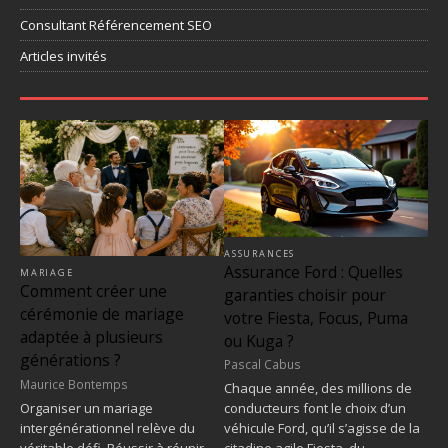
Consultant Référencement SEO
Articles invités
ASSURANCES
Assurance Ford : Quelles
MARIAGE
Comment créer une
garanties choisir pour
cérémonie de mariage
votre Fiesta, Focus, Puma
adaptée à plusieurs
ou Kuga ?
générations ?
Pascal Cabus
Maurice Bontemps
Chaque année, des millions de
Organiser un mariage
conducteurs font le choix d’un
intergénérationnel relève du
véhicule Ford, qu’il s’agisse de la
véritable défi. Réussir à réunir